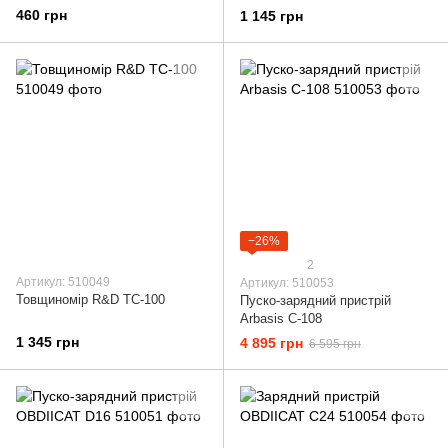
фіксацією)
460 грн
1 145 грн
−26%
2
Артикул: 510049
Артикул: 510053
Товщиномір R&D TC-100
Пуско-зарядний пристрій
Arbasis C-108
1 345 грн
4 895 грн
6 595 грн