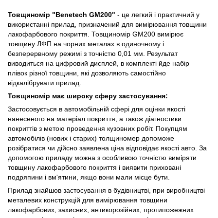
Товщиномір "Benetech GM200"
- це легкий і практичний у
використанні прилад, призначений для вимірювання товщини
лакофарбового покриття. Товщиномір GM200 вимірює
товщину ЛФП на чорних металах в одиночному і
безперервному режимі з точністю 0,01 мм. Результат
виводиться на цифровий дисплей, в комплекті йде набір
плівок різної товщини, які дозволяють самостійно
відкалібрувати прилад.
Товщиномір має широку сферу застосування:
Застосовується в автомобільній сфері для оцінки якості
нанесеного на матеріал покриття, а також діагностики
покриттів з метою проведення кузовних робіт. Покупцям
автомобілів (нових і старих) толщиномер допоможе
розібратися чи дійсно заявлена ​​ціна відповідає якості авто. За
допомогою приладу можна з особливою точністю виміряти
товщину лакофарбового покриття і виявити приховані
подряпини і вм'ятини, якщо вони мали місце бути.
Прилад знайшов застосування в будівництві, при виробництві
металевих конструкцій для вимірювання товщини
лакофарбових, захисних, антикорозійних, протипожежних