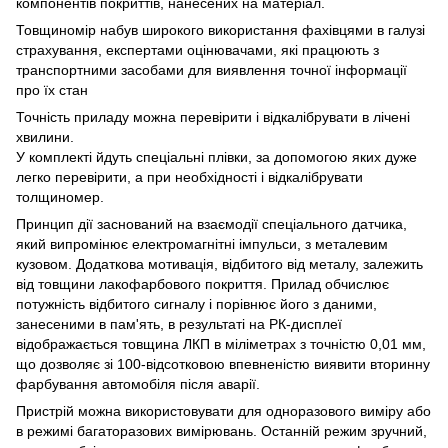
компонентів покриттів, нанесених на матеріал.
Товщиномір набув широкого використання фахівцями в галузі
страхування, експертами оцінювачами, які працюють з
транспортними засобами для виявлення точної інформації
про їх стан
Точність приладу можна перевірити і відкалібрувати в лічені
хвилини.
У комплекті йдуть спеціальні плівки, за допомогою яких дуже
легко перевірити, а при необхідності і відкалібрувати
толщиномер.
Принцип дії заснований на взаємодії спеціального датчика,
який випромінює електромагнітні імпульси, з металевим
кузовом. Додаткова мотивація, відбитого від металу, залежить
від товщини лакофарбового покриття. Прилад обчислює
потужність відбитого сигналу і порівнює його з даними,
занесеними в пам'ять, в результаті на РК-дисплеї
відображається товщина ЛКП в міліметрах з точністю 0,01 мм,
що дозволяє зі 100-відсотковою впевненістю виявити вторинну
фарбування автомобіля після аварії.
Пристрій можна використовувати для одноразового виміру або
в режимі багаторазових вимірювань. Останній режим зручний,