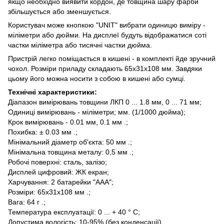
якщо необхідно виявити кордон, де товщина шару фарби
збільшується або зменшується.
Користувач може кнопкою "UNIT" вибрати одиницю виміру -
міліметри або дюйми. На дисплеї будуть відображатися соті
частки міліметра або тисячні частки дюйма.
Пристрій легко поміщається в кишені - в комплекті йде зручний
чохол. Розміри приладу складають 65х31х108 мм. Завдяки
цьому його можна носити з собою в кишені або сумці.
Технічні характеристики:
Діапазон вимірювань товщини ЛКП 0 ... 1.8 мм, 0 ... 71 мм;
Одиниці вимірювань - міліметри; мм. (1/1000 дюйма);
Крок вимірювань - 0.01 мм, 0.1 мм .;
Похибка: ± 0.03 мм .;
Мінімальний діаметр об'єкта: 50 мм .;
Мінімальна товщина металу: 0,5 мм .;
Робочі поверхні: сталь, залізо;
Дисплей цифровий: ЖК екран;
Харчування: 2 батарейки "ААА";
Розміри: 65х31х108 мм .;
Вага: 64 г .;
Температура експлуатації: 0 ... + 40 ° C;
Допустима вологість: 10-95% (без конденсації).