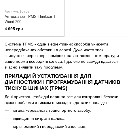
Артикул: 10703
Автосканер TPMS Thinkcar T-
Wand 200
4 995 грн
Система TPMS - один з ефективних способів уникнути
непередбачених обставин в дорозі. Дуже часто тиск
знижується через нерівномірних навантажень і температури
вище норми всередині колеса. І далеко не завжди вдається
вчасно виявити таку проблему.
ПРИЛАДИ Й УСТАТКУВАННЯ ДЛЯ
ДІАГНОСТИКИ І ПРОГРАМУВАННЯ ДАТЧИКІВ
ТИСКУ В ШИНАХ (TPMS)
Дані пристрої необхідні перш за все для контролю і безпеки,
адже проблеми з тиском призводять до таких наслідків:
погана керованість транспортного засобу;
підвищення витрати палива;
нерівномірний і передчасний знос шин;