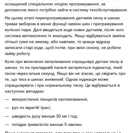
оснащений спеціальною опцією програмування, за
допомогою якого потрібно зайти в систему техобслуговування.
На цьому етапі перепрограмування датчиків тиску в шинах
триває вибором в меню функції заміни шин і програмування
колісної пари. Далі вводяться коди нових датчиків, після чого
система автоматично їх знаходить. Якщо відбувається заміна
літньої гуми на зимову, або навпаки, то краще відразу
записати старі коди, щоб потім, при зміні сезону, не робити
зайву роботу.
Коли при включенні запалювання спрацьовує датчик тиску в
шинах, то на приладовій панелі загоряється індикатор, який
гасне через кілька секунд. Якщо він не згасає, це свідчить про
те, що тиск в шинах знижений. Однак індикація може
спрацьовувати і при нормальному тиску. Це відбувається в
наступних випадках:
використання ланцюгів протиковзання;
рух по вкритій трасі;
швидкість руху менше 30 км / год;
поїздка тривалістю менше 5 хвилин.
Якщо індикація загасало, але тиск при цьому нормальне і з