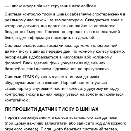
дискомфорт під час керування автомобілем.
Система контролю тиску в шинах забезпечує спостереження в
реальному часі також і за температурою. Складається вона з
чотирьох датчиків, що працюють «онлайн» за допомогою
бездротової мережі. Показання передаються в спеціальний
блок, звідки інформація надходить на дисплей.
Система влаштована таким чином, що кожен електронний
датчик тиску в шинах передає дані по кожному колесу окремо.
Інформація відображається в числовому або колірному
форматі. Блок здатний функціонувати як від змінних
батарейок, так і шляхом підключення до прикурювача.
Системи TPMS бувають з двома типами датчиків:
вбудовуваними і зовнішніми. Перший вид монтується
стаціонарно у внутрішній частині колеса, у другому випадку
контролер тиску в шинах накручується на золотник і кріпиться
контргайкою.
ЯК ПРОШИТИ ДАТЧИК ТИСКУ В ШИНАХ
Перед програмуванням в колеса встановлюються датчики
(при цьому важливо запам'ятати або записати код для кожного
окремого колеса). Після цього береться системний тестер,