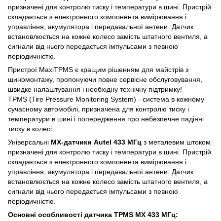
призначені для контролю тиску і температури в шині. Пристрій
складається з електронного компонента вимірювання і
управління, акумулятора і передавальної антени. Датчик
встановлюється на кожне колесо замість штатного вентиля, а
сигнали від нього передається імпульсами з певною
періодичністю.
Пристрої MaxiTPMS є кращим рішенням для майстрів з
шиномонтажу, пропонуючи повне сервісне обслуговування,
швидке налаштування і необхідну технічну підтримку!
TPMS (Tire Pressure Monitoring System) - система в кожному
сучасному автомобілі, призначена для контролю тиску і
температури в шині і попередження про небезпечне падінні
тиску в колесі.
Універсальні
MX-датчики Autel 433 МГц
з металевим штоком
призначені для контролю тиску і температури в шині. Пристрій
складається з електронного компонента вимірювання і
управління, акумулятора і передавальної антени. Датчик
встановлюється на кожне колесо замість штатного вентиля, а
сигнали від нього передається імпульсами з певною
періодичністю.
Основні особливості датчика TPMS MX 433 МГц: