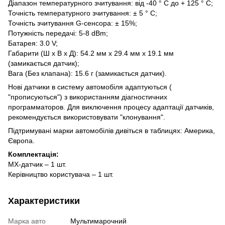
Діапазон температурного зчитування: від -40 ° C до + 125 ° C;
Точність температурного зчитування: ± 5 ° C;
Точність зчитування G-сенсора: ± 15%;
Потужність передачі: 5-8 dBm;
Батарея: 3.0 V;
Габарити (Ш x В x Д): 54.2 мм x 29.4 мм x 19.1 мм
(замикається датчик);
Вага (Без клапана): 15.6 г (замикається датчик).
Нові датчики в систему автомобіля адаптуються (
"прописуються") з використанням діагностичних
программаторов. Для виключення процесу адаптації датчиків,
рекомендується використовувати "клонування".
Підтримувані марки автомобілів дивіться в таблицях: Америка,
Європа.
Комплектація:
MX-датчик – 1 шт.
Керівництво користувача
– 1 шт.
Характеристики
Марка авто
Мультимарочний