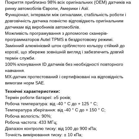
Покриття приблизно 98% всіх оригінальних (ОЕМ) датчиків на
ринку автомобілів Європи, Америки і Азії.
Функціонал, інтервали між сигналами, стабільність роботи і
довговічність датчика повністю відповідають оригінальним
датчикам від виробників автомобілів.
Можливість програмування з допомогою сканерів-
программаторов Autel TPMS в бездротовому режимі.
Замінний алюмінієвий шток сріблястого кольору стійкий до
корозії, що збереже зовнішній вигляд і забезпечить довгий
термін служби.
100% клонування ID датчиків без необхідності повторного
навчання.
MX-датчик протестований і сертифіковані на відповідність
вимогам норм SAE.
Технічні характеристики:
Термін роботи батареї: ≥5 років;
Робоча температура: від -40 ° C до + 125 ° C;
Температура зберігання: від -40 ° C до + 150 ° C;
Робоча вологість: 90%;
Робоча частота: 433 МГц;
Діапазон контролю тиску: від 100 до 900 кПа;
Точність вимірювання тиску: ± 10 кПа;