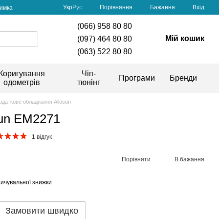
Порівняння
Укр
Рус
Бажання
Вхід
римка
(066) 958 80 80
Мій кошик
(097) 464 80 80
(063) 522 80 80
Коригування
Чіп-
Програми
Бренди
одометрів
тюнінг
одаткове обладнання Allosun
sun EM2271
1 відгук
Порівняти
В бажання
ичувальної знижки
Замовити швидко