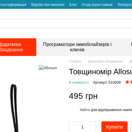
ктна інформація
Відгуки про магазин
Блог
Угода користувача
Техпідт
Додаткове
Програматори іммобілайзерів і
бладнання
ключів
Головна
Додаткове обладнання
Д
Товщиномір Allo
В наявності
Артикул: 510008
495 грн
Увійти
для відображення накоп
%
Купити