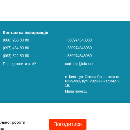
Контактна інформація
(066) 958 80 80
+380974648080
(097) 464 80 80
+380974648080
(063) 522 80 80
+380974648080
cartools@ukr.net
Передзвонити вам?
м. Київ, вул. Євгена Сверстюка (в
минулому вул. Марини Раскової),
19.
Мапа проїзду
альної роботи
Погодитися
 на