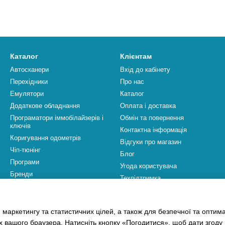
Каталог
Клієнтам
Автосканери
Вхід до кабінету
Перехідники
Про нас
Емулятори
Каталог
Додаткове обладнання
Оплата і доставка
Програматори іммобілайзерів і
Обмін та повернення
ключів
Контактна інформація
Коригування одометрів
Відгуки про магазин
Чіп-тюнінг
Блог
Програми
Угода користувача
Бренди
Техпідтримка
Ми в соцмережах
 маркетингу та статистичних цілей, а також для безпечної та оптим
х вашого браузера. Натисніть кнопку «Погодитися», щоб дати згоду