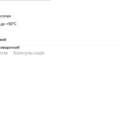
ісплея
С до +50°С
вий
тимарочний
нтія
Консультація