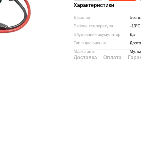
Характеристики
Дисплей
Без д
Рабоча температура
'-10°
Вбудований акумулятор
Да
Тип підключення
Дрото
Марка авто
Муль
Доставка
Оплата
Гара