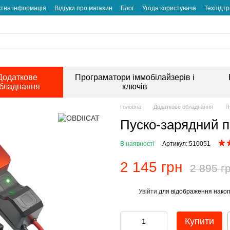
ктна інформація
Відгуки про магазин
Блог
Угода користувача
Техпідт
Додаткове
Програматори іммобілайзерів і
бладнання
ключів
Головна
Додаткове обладнання
П
Пуско-зарядний 
В наявності
Артикул: 510051
2 145 грн
2 895 г
Увійти
для відображення накоп
%
Купити