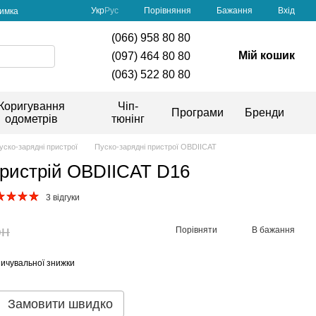
Порівняння
Укр
Рус
Бажання
Вхід
римка
(066) 958 80 80
Мій кошик
(097) 464 80 80
(063) 522 80 80
Коригування
Чіп-
Програми
Бренди
одометрів
тюнінг
уско-зарядні пристрої
Пуско-зарядні пристрої OBDIICAT
пристрій OBDIICAT D16
3 відгуки
рн
Порівняти
В бажання
ичувальної знижки
Замовити швидко