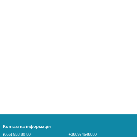
Контактна інформація
(066) 958 80 80
+380974648080