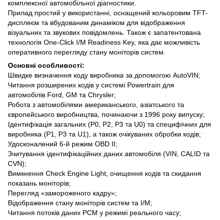
комплексної автомобільної діагностики.
Прилад простий у використанні, оснащений кольоровим TFT-
дисплеєм та вбудованим динаміком для відображення
візуальних та звукових повідомлень. Також є запатентована
технологія One-Click I/M Readiness Key, яка дає можливість
оперативного перегляду стану моніторів систем.
Основні особливості:
Швидке визначення коду виробника за допомогою AutoVIN;
Читання розширених кодів у системі Powertrain для
автомобілів Ford, GM та Chrysler;
Робота з автомобілями американського, азіатського та
європейського виробництва, починаючи з 1996 року випуску;
Ідентифікація загальних (P0, P2, P3 та U0) та специфічних для
виробника (P1, P3 та U1), а також очікуваних обробки кодів;
Удосконалений 6-й режим OBD II;
Зчитування ідентифікаційних даних автомобіля (VIN, CALID та
CVN);
Вимкнення Check Engine Light, очищення кодів та скидання
показань моніторів;
Перегляд «замороженого кадру»;
Відображення стану моніторів систем та I/M;
Читання потоків даних PCM у режимі реального часу;