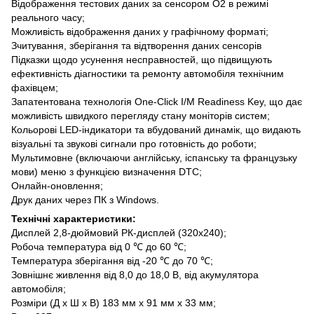
Відображення тестових даних за сенсором O2 в режимі
реального часу;
Можливість відображення даних у графічному форматі;
Зчитування, зберігання та відтворення даних сенсорів
Підказки щодо усунення несправностей, що підвищують
ефективність діагностики та ремонту автомобіля технічним
фахівцем;
Запатентована технологія One-Click I/M Readiness Key, що дає
можливість швидкого перегляду стану моніторів систем;
Кольорові LED-індикатори та вбудований динамік, що видають
візуальні та звукові сигнали про готовність до роботи;
Мультимовне (включаючи англійську, іспанську та французьку
мови) меню з функцією визначення DTC;
Онлайн-оновлення;
Друк даних через ПК з Windows.
Технічні характеристики:
Дисплей 2,8-дюймовий РК-дисплей (320x240);
Робоча температура від 0 ℃ до 60 ℃;
Температура зберігання від -20 ℃ до 70 ℃;
Зовнішнє живлення від 8,0 до 18,0 В, від акумулятора
автомобіля;
Розміри (Д x Ш x В) 183 мм x 91 мм x 33 мм;