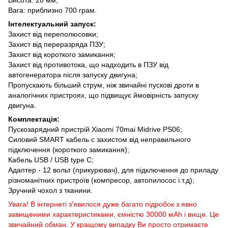
Вага: приблизно 700 грам.
Інтелектуальний запуск:
Захист від переполюсовки;
Захист від переразряда ПЗУ;
Захист від короткого замикання;
Захист від противотока, що надходить в ПЗУ від
автогенератора після запуску двигуна;
Пропускають більший струм, ніж звичайні пускові дроти в
аналогічних пристроях, що підвищує ймовірність запуску
двигуна.
Комплектація:
Пускозарядний пристрій Xiaomi 70mai Midrive PS06;
Силовий SMART кабель c захистом від неправильного
підключення (короткого замикання);
Кабель USB / USB type C;
Адаптер - 12 вольт (прикурювач), для підключення до приладу
різноманітних пристроїв (компресор, автопилосос і.т.д);
Зручний чохол з тканини.
Увага! В інтернеті з'явилося дуже багато підробок з явно
завищеними характеристиками, ємністю 30000 мАh і вище. Це
звичайний обман. У кращому випадку Ви просто отримаєте