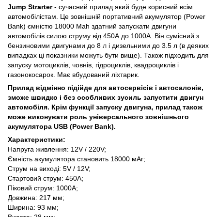
Jump Strarter
- сучасний прилад який буде корисний всім
автомобілістам. Це зовнішній портативний акумулятор (Power
Bank) ємністю 18000 Mah здатний запускати двигуни
автомобілів силою струму від 450А до 1000А. Він сумісний з
бензиновими двигунами до 8 л і дизельними до 3.5 л (в деяких
випадках ці показники можуть бути вище). Також підходить для
запуску мотоциклів, човнів, гідроциклів, квадроциклів і
газонокосарок. Має вбудований ліхтарик.
Прилад відмінно підійде для автосервісів і автосалонів,
зможе швидко і без особливих зусиль запустити двигун
автомобіля. Крім функції запуску двигуна, прилад також
може виконувати роль універсального зовнішнього
акумулятора USB (Power Bank).
Характеристики:
Напруга живлення: 12V / 220V;
Ємність акумулятора становить 18000 мАг;
Струм на виході: 5V / 12V;
Стартовий струм: 450A;
Піковий струм: 1000А;
Довжина: 217 мм;
Ширина: 93 мм;
Висота: 28 мм;