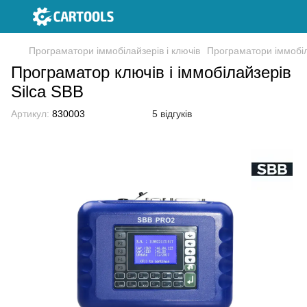
Програматори іммобілайзерів і ключів
Програматори іммобіл
Програматор ключів і іммобілайзерів
Silca SBB
Артикул:
830003
5 відгуків