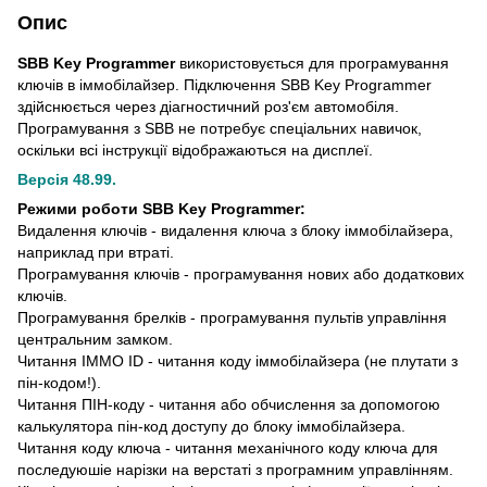
Опис
SBB Key Programmer
використовується для програмування
ключів в іммобілайзер. Підключення SBB Key Programmer
здійснюється через діагностичний роз'єм автомобіля.
Програмування з SBB не потребує спеціальних навичок,
оскільки всі інструкції відображаються на дисплеї.
Версія 48.99.
Режими роботи SBB Key Programmer:
Видалення ключів - видалення ключа з блоку іммобілайзера,
наприклад при втраті.
Програмування ключів - програмування нових або додаткових
ключів.
Програмування брелків - програмування пультів управління
центральним замком.
Читання IMMO ID - читання коду іммобілайзера (не плутати з
пін-кодом!).
Читання ПІН-коду - читання або обчислення за допомогою
калькулятора пін-код доступу до блоку іммобілайзера.
Читання коду ключа - читання механічного коду ключа для
последуюшіе нарізки на верстаті з програмним управлінням.