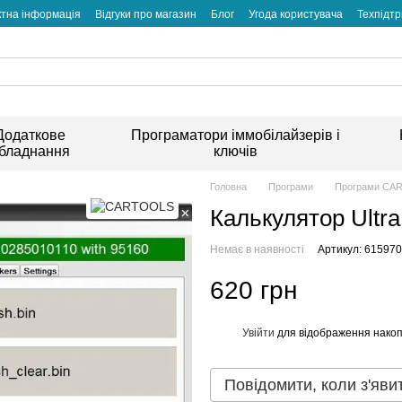
ктна інформація
Відгуки про магазин
Блог
Угода користувача
Техпідт
Додаткове
Програматори іммобілайзерів і
бладнання
ключів
Головна
Програми
Програми CA
Калькулятор Ultra
Немає в наявності
Артикул: 61597
620 грн
Увійти
для відображення накоп
%
Повідомити, коли з'яви