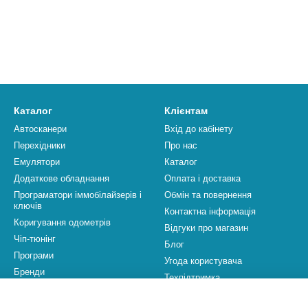
Каталог
Клієнтам
Автосканери
Вхід до кабінету
Перехідники
Про нас
Емулятори
Каталог
Додаткове обладнання
Оплата і доставка
Програматори іммобілайзерів і
Обмін та повернення
ключів
Контактна інформація
Коригування одометрів
Відгуки про магазин
Чіп-тюнінг
Блог
Програми
Угода користувача
Бренди
Техпідтримка
Ми в соцмережах