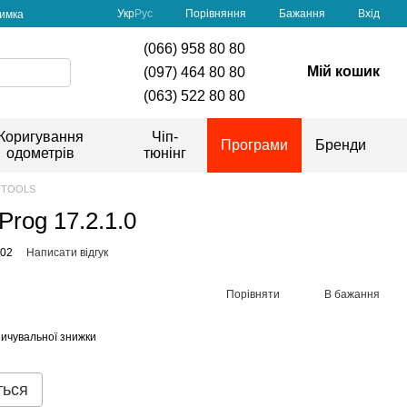
Порівняння
Укр
Рус
Бажання
Вхід
римка
(066) 958 80 80
Мій кошик
(097) 464 80 80
(063) 522 80 80
Коригування
Чіп-
Програми
Бренди
одометрів
тюнінг
RTOOLS
Prog 17.2.1.0
002
Написати відгук
Порівняти
В бажання
ичувальної знижки
ться