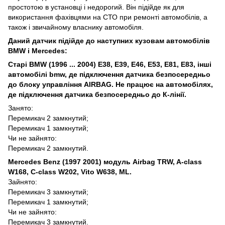
простотою в установці і недорогий. Він підійде як для
використання фахівцями на СТО при ремонті автомобілів, а
також і звичайному власнику автомобіля.
Даний датчик підійде до наступних кузовам автомобілів
BMW і Mercedes:
Старі BMW (1996 ... 2004) E38, E39, E46, E53, E81, E83, інші
автомобілі bmw, де підключення датчика безпосередньо
до блоку управління AIRBAG. Не працює на автомобілях,
де підключення датчика безпосередньо до К-лінії.
Занято:
Перемикач 2 замкнутий;
Перемикач 1 замкнутий;
Чи не зайнято:
Перемикач 2 замкнутий.
Mercedes Benz (1997 2001) модуль Airbag TRW, A-class
W168, C-class W202, Vito W638, ML.
Зайнято:
Перемикач 3 замкнутий;
Перемикач 1 замкнутий;
Чи не зайнято:
Перемикач 3 замкнутий.