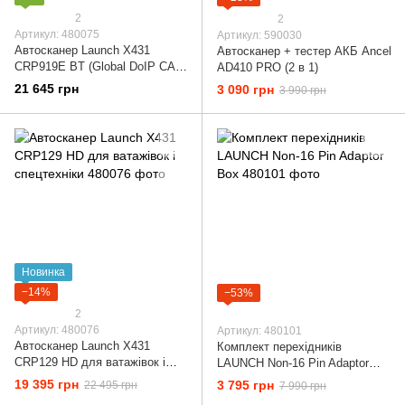
2
2
Артикул: 480075
Артикул: 590030
Автосканер Launch X431
Автосканер + тестер АКБ Ancel
CRP919E BT (Global DoIP CAN
AD410 PRO (2 в 1)
FD)
21 645 грн
3 090 грн
3 990 грн
Новинка
−14%
−53%
2
Артикул: 480076
Артикул: 480101
Автосканер Launch X431
Комплект перехідників
CRP129 HD для ватажівок і
LAUNCH Non-16 Pin Adaptor
спецтехніки
Box
19 395 грн
3 795 грн
22 495 грн
7 990 грн