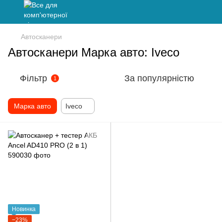
Автосканери
Автосканери Марка авто: Iveco
Фільтр
За популярністю
1
Марка авто
Iveco
Новинка
−23%