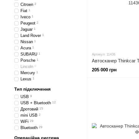
Citroen
2
Fiat
1
Iveco
1
Peugeot
2
Jaguar
1
Land Rover
1
Nissan
1
Acura
1
SUBARU
1
Артикул: 11436
Porsche
1
Автосканер Thinkcar T
Lincoln
0
205 000 грн
Mercury
1
Lexus
1
Тип підключення
USB
9
USB + Bluetooth
12
Дротовий
15
mini USB
2
WiFi
29
Bluetooth
29
Операційна система