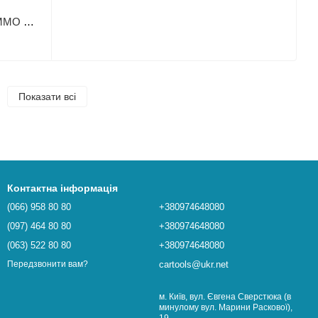
Автосканер Thinkcar Thinktool Euro IMMO Master
Показати всі
Контактна інформація
(066) 958 80 80
+380974648080
(097) 464 80 80
+380974648080
(063) 522 80 80
+380974648080
cartools@ukr.net
Передзвонити вам?
м. Київ, вул. Євгена Сверстюка (в
минулому вул. Марини Раскової),