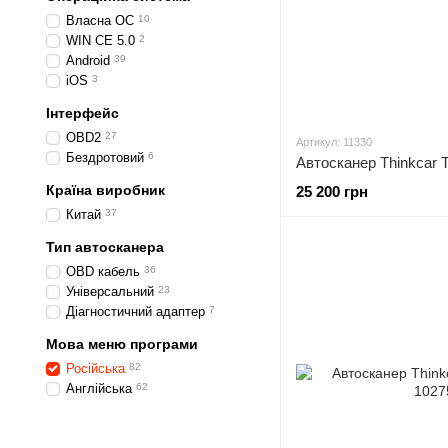
Власна ОС
10
WIN CE 5.0
2
Android
39
iOS
3
Інтерфейс
OBD2
27
Артикул: 11330
Бездротовий
6
Автосканер Thinkcar Th
Країна виробник
25 200 грн
Китай
37
Тип автосканера
OBD кабель
36
Універсальний
23
Діагностичний адаптер
7
Мова меню програми
Російська
82
Англійська
62