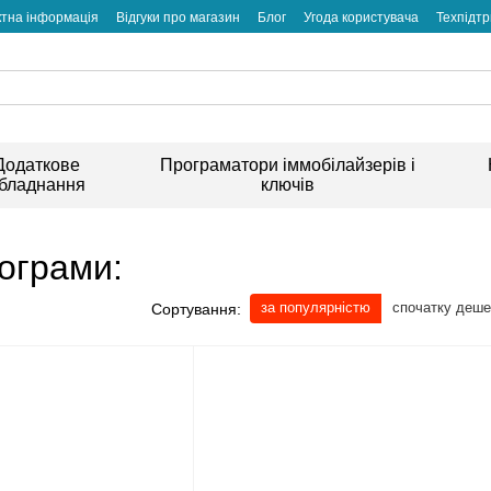
ктна інформація
Відгуки про магазин
Блог
Угода користувача
Техпідт
Додаткове
Програматори іммобілайзерів і
бладнання
ключів
ограми:
за популярністю
спочатку деш
Сортування: