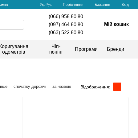
Порівняння
Укр
Рус
Бажання
Вхід
римка
(066) 958 80 80
Мій кошик
(097) 464 80 80
(063) 522 80 80
Коригування
Чіп-
Програми
Бренди
одометрів
тюнінг
евше
спочатку дорожчі
за назвою
Відображення: