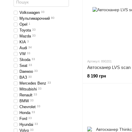
Volkswagen
33
Мультимарочний
80
Opel
1
Toyota
33
Mazda
33
KIA
3
Audi
34
VW
33
Skoda
33
Артикул: 890201
Seat
33
Автосканер LVS scan
Daewoo
33
8 190 грн
ВАЗ
30
Mercedes Benz
33
Mitsubishi
33
Renault
33
BMW
33
Chevrolet
33
Honda
33
Ford
33
Hyundai
33
Volvo
33