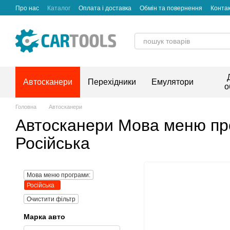
Перейти до основного контенту
Про нас
Каталог
Оплата і доставка
Обмін та повернення
Конта
Автосканери
Перехідники
Емулятори
о
Головна
Автосканери
Автосканери Мова меню пр
Російська
Мова меню програми:
Російська
Очистити фільтр
Марка авто