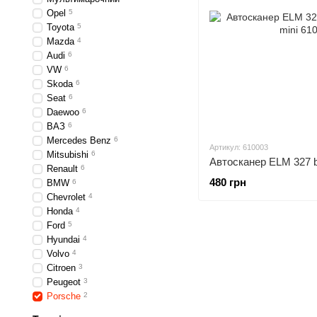
Opel
5
Toyota
5
Mazda
4
Audi
6
VW
6
Skoda
6
Seat
6
Daewoo
6
ВАЗ
6
Mercedes Benz
6
Артикул: 610003
Mitsubishi
6
Renault
6
480 грн
BMW
6
Chevrolet
4
Honda
4
Ford
5
Hyundai
4
Volvo
4
Citroen
3
Peugeot
3
Porsche
2