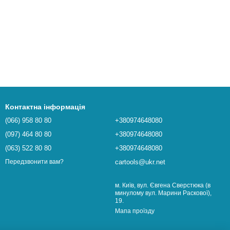
Контактна інформація
(066) 958 80 80
+380974648080
(097) 464 80 80
+380974648080
(063) 522 80 80
+380974648080
cartools@ukr.net
Передзвонити вам?
м. Київ, вул. Євгена Сверстюка (в
минулому вул. Марини Раскової),
19.
Мапа проїзду