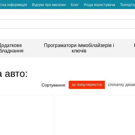
ктна інформація
Відгуки про магазин
Блог
Угода користувача
Техпідт
Додаткове
Програматори іммобілайзерів і
бладнання
ключів
 авто:
за популярністю
спочатку деш
Сортування: