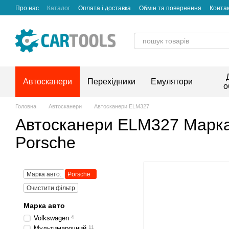
Перейти до основного контенту
Про нас
Каталог
Оплата і доставка
Обмін та повернення
Конта
Автосканери
Перехідники
Емулятори
о
Головна
Автосканери
Автосканери ELM327
Автосканери ELM327 Марка
Porsche
Марка авто:
Porsche
Очистити фільтр
Марка авто
Volkswagen
4
Мультимарочний
11