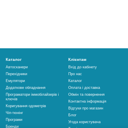
Каталог
Клієнтам
Автосканери
Вхід до кабінету
Перехідники
Про нас
Емулятори
Каталог
Додаткове обладнання
Оплата і доставка
Програматори іммобілайзерів і
Обмін та повернення
ключів
Контактна інформація
Коригування одометрів
Відгуки про магазин
Чіп-тюнінг
Блог
Програми
Угода користувача
Бренди