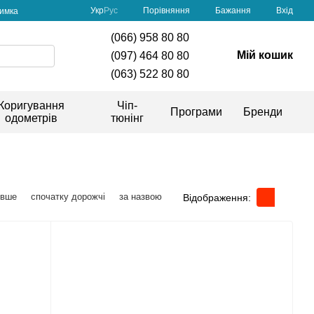
Порівняння
Укр
Рус
Бажання
Вхід
римка
(066) 958 80 80
Мій кошик
(097) 464 80 80
(063) 522 80 80
Коригування
Чіп-
Програми
Бренди
одометрів
тюнінг
евше
спочатку дорожчі
за назвою
Відображення: