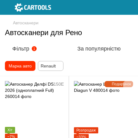
Автосканери
Автосканери для Рено
Фільтр
За популярністю
1
Марка авто
Renault
Подарунок
Хіт
Розпродаж
−7%
−33%