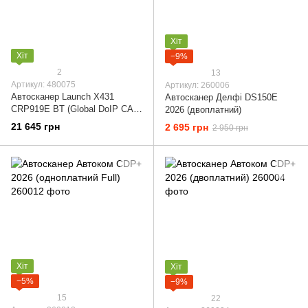
Хіт
Хіт
−9%
2
13
Артикул: 480075
Артикул: 260006
Автосканер Launch X431
Автосканер Делфі DS150E
CRP919E BT (Global DoIP CAN
2026 (двоплатний)
FD)
21 645 грн
2 695 грн
2 950 грн
Хіт
Хіт
−5%
−9%
15
22