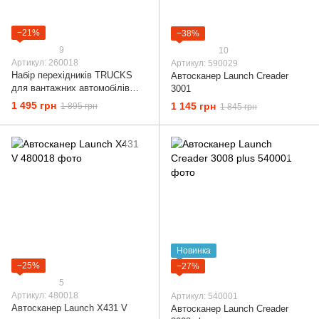
−21%
−38%
9
10
Артикул: 260018
Артикул: 590029
Набір перехідників TRUCKS
Автосканер Launch Creader
для вантажних автомобілів
3001
(premium)
1 495 грн
1 145 грн
1 895 грн
1 845 грн
Новинка
−25%
−27%
5
Артикул: 480018
Артикул: 540001
Автосканер Launch X431 V
Автосканер Launch Creader