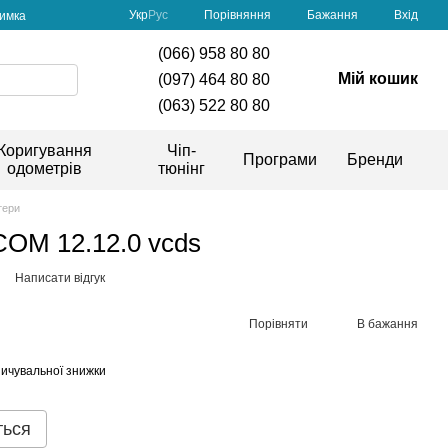
Порівняння
Укр
Рус
Бажання
Вхід
римка
(066) 958 80 80
Мій кошик
(097) 464 80 80
(063) 522 80 80
Коригування
Чіп-
Програми
Бренди
одометрів
тюнінг
тери
COM 12.12.0 vcds
Написати відгук
Порівняти
В бажання
ичувальної знижки
ться