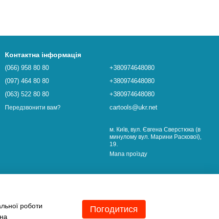
Контактна інформація
(066) 958 80 80
+380974648080
(097) 464 80 80
+380974648080
(063) 522 80 80
+380974648080
cartools@ukr.net
Передзвонити вам?
м. Київ, вул. Євгена Сверстюка (в
минулому вул. Марини Раскової),
19.
Мапа проїзду
альної роботи
Погодитися
 на