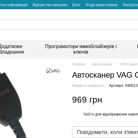
ктна інформація
Відгуки про магазин
Блог
Угода користувача
Техпідт
Додаткове
Програматори іммобілайзерів і
бладнання
ключів
Головна
Автосканери
OBD2 адап
Автосканер VAG 
Немає в наявності
Артикул: 590013
969 грн
Увійти
для відображення накоп
%
Повідомити, коли з'яви