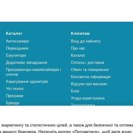
Каталог
Клієнтам
Автосканери
Вхід до кабінету
Перехідники
Про нас
Емулятори
Каталог
Додаткове обладнання
Оплата і доставка
Програматори іммобілайзерів і
Обмін та повернення
ключів
Контактна інформація
Коригування одометрів
Відгуки про магазин
Чіп-тюнінг
Блог
Програми
Угода користувача
Бренди
Техпідтримка
Ми в соцмережах
 маркетингу та статистичних цілей, а також для безпечної та оптим
х вашого браузера. Натисніть кнопку «Погодитися», щоб дати згоду