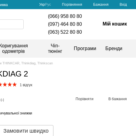
Порівняння
Укр
Рус
Бажання
Вхід
римка
(066) 958 80 80
Мій кошик
(097) 464 80 80
(063) 522 80 80
Коригування
Чіп-
Програми
Бренди
одометрів
тюнінг
и THINKCAR, Thinkdiag, Thinkscan
KDIAG 2
1 відгук
рн
Порівняти
В бажання
ичувальної знижки
Замовити швидко