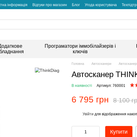
ктна інформація
Відгуки про магазин
Блог
Угода користувача
Техпідт
Додаткове
Програматори іммобілайзерів і
бладнання
ключів
Головна
Автосканери
Автосканер
Автосканер THIN
В наявності
Артикул: 760001
6 795 грн
8 100 г
Увійти
для відображення накоп
%
Купити