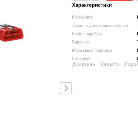
Характеристики
Марка авто
Захист від перенавантаження
Країна виробник
Виробник
Мова меню програми
Разом дешевше
Інтерфейс
Доставка
Оплата
Гара
Автосканер THINKDIAG 2
Планше
Teclast
6 795 грн
6 490 г