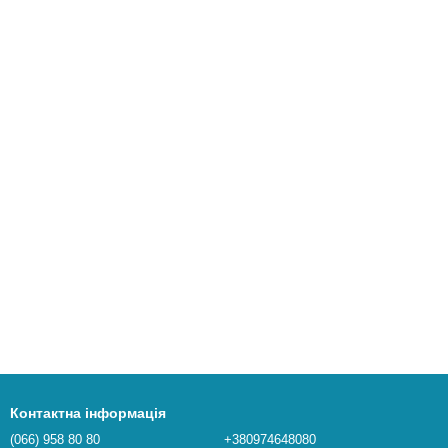
Купити
Контактна інформація
(066) 958 80 80
+380974648080