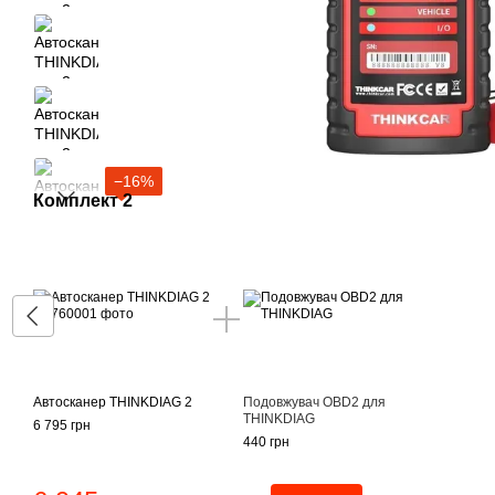
−16%
Комплект 2
Автосканер THINKDIAG 2
Подовжувач OBD2 для
THINKDIAG
6 795 грн
440 грн