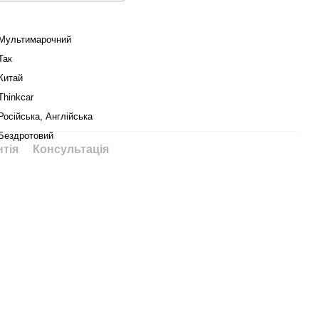
Мультимарочний
Так
Китай
Thinkcar
Російська, Англійська
Бездротовий
нтія
Консультація
т для автосканерів
Подовжувач OBD2 для
 P30T PLUS
THINKDIAG
рн
440 грн