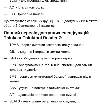
BCM > Електронний блок управління;
AC > Клімат контроль;
IC > Приборна панель.
Що стосується сервісних функцій, з 28 доступних Ви можете
обрати 7 безкоштовно і назавжди.
Повний перелік доступних спецфункцій
Thinkcar Thinktool Reader 7:
TPMS - сервіс системи контролю тиску в шинах;
OIL - скидання інтервалів заміни масла;
SAS - калібрування кута повороту керма;
EPB - обслуговування гальмівної системи для заміни
колодок чи дисків;
BMS - сервіс акумуляторної батареї, активація після
заміни;
ABS - усунення повітря з гальмівної системи;
A/F – адаптація паливно-повітряної суміші;
SEATS - електронне регулювання сидіння;