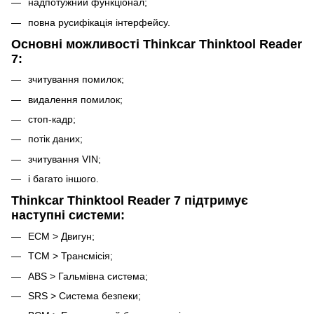
надпотужний функціонал;
повна русифікація інтерфейсу.
Основні можливості Thinkcar Thinktool Reader
7:
зчитування помилок;
видалення помилок;
стоп-кадр;
потік даних;
зчитування VIN;
і багато іншого.
Thinkcar Thinktool Reader 7 підтримує
наступні системи:
ECM > Двигун;
TCM > Трансмісія;
ABS > Гальмівна система;
SRS > Система безпеки;