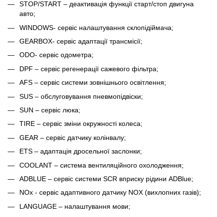
STOP/START – деактивація функції старт/стоп двигуна
авто;
WINDOWS- сервіс налаштування склопідіймача;
GEARBOX- сервіс адаптації трансмісії;
ODO- сервіс одометра;
DPF – сервіс регенерації сажевого фільтра;
AFS – сервіс системи зовнішнього освітлення;
SUS – обслуговування пневмопідвіски;
SUN – сервіс люка;
TIRE – сервіс зміни окружності колеса;
GEAR – сервіс датчику колінвалу;
ETS – адаптація дросельної заслонки;
COOLANT – система вентиляційного охолодження;
ADBLUE – сервіс системи SCR вприску рідини ADBlue;
NOx - сервіс адаптивного датчику NOX (вихлопних газів);
LANGUAGE – налаштування мови;