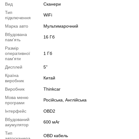
Вид
Сканери
Тип
WiFi
підключення
Марка авто
Мультимарочний
Вбудована
16 Гб
пам'ять
Размір
оперативної
1 Гб
пам'яти
Дисплей
5"
Країна
Китай
виробник
Виробник
Thinkcar
Мова меню
Російська, Англійська
програми
Інтерфейс
OBD2
Вбудований
600 мАг
акумулятор
Тип
OBD кабель
автосканера