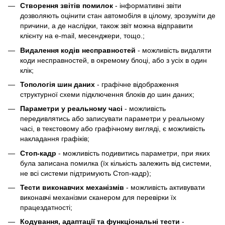
Створення звітів помилок
- інформативні звіти
дозволяють оцінити стан автомобіля в цілому, зрозуміти де
причини, а де наслідки, також звіт можна відправити
клієнту на e-mail, месенджери, тощо.;
Видалення кодів несправностей
- можливість видаляти
коди несправностей, в окремому блоці, або з усіх в один
клік;
Топологія шин даних
- графічне відображення
структурної схеми підключення блоків до шин даних;
Параметри у реальному часі
- можливість
передивлятись або записувати параметри у реальному
часі, в текстовому або графічному вигляді, є можливість
накладання графіків;
Cтоп-кадр
- можливість подивитись параметри, при яких
була записана помилка (їх кількість залежить від системи,
не всі системи підтримують Стоп-кадр);
Тести виконавчих механізмів
- можливість активувати
виконавчі механізми сканером для перевірки їх
працездатності;
Кодування, адаптації та функціональні тести
-