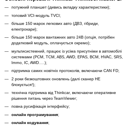
потужний планшет (дивись вкладку характеристики);
топовий VCI-модуль TVCI;
більше 150 марок легкових авто (ДВЗ, гібриди,
електрокари);
більше 150 марок вантажних авто 24В (опція, потрібен
додатковий модуль, оплачується окремо);
мультисистемний, працює із усіма присутніми в автомобілі
системами (PCM, TCM, ABS, AWD, EPAS, BCM, HVAC, SRS,
Immo, IC, AWD.....);
підтримка самих новітніх протоколів, включаючи CAN FD;
2 роки безкоштовних оновлень (далі сканер НЕ
блокується!);
технічна підтримка від Thinkcar, включаючи оперативне
рішення питань через TeamViewer;
повна русифікація інтерфейсу;
онлайн
програмування
;
онлайн кодування
;