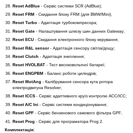
Reset AdBlue
- Сервіс системи SCR (AdBlue);
Reset FRM
- Скидання блоку FRM (для BMW/Mini);
Reset Turbo
- Адаптація турбокомпресора;
Reset Gate
- Налаштування шлюзу шин данних Gateway;
Reset ECU
- Скидання електронного блоку керування;
Reset R&L sensor
- Адаптація сенсору світла/дощу;
Reset Clutch
- Адаптація зчеплення;
Reset HVOLBAT
- Тест високовольтної батареї;
Reset ENGPBM
- Баланс роботи циліндрів;
Reset MotAng
- Калібрування сенсора кута ротора
електродвигуна Resolver;
Reset ICCS
- Сервіс адаптивного круїз контролю ACC/ICC;
Reset A/C Ini
- Сервіс системи кондиціонування;
Reset GPF
- Сервіс бензинового сажового фільтра GPF;
Reset Prog
- Сервіс для програматора Prog 2.
Комплектація: