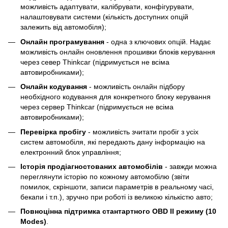
можливість адаптувати, калібрувати, конфігурувати,
налаштовувати системи (кількість доступних опцій
залежить від автомобіля);
Онлайн програмування
- одна з ключових опцій. Надає
можливість онлайн оновлення прошивки блоків керування
через север Thinkcar (підримується не всіма
автовиробниками);
Онлайн кодування
- можливість онлайн підбору
необхідного кодування для конкретного блоку керування
через сервер Thinkcar (підримується не всіма
автовиробниками);
Перевірка пробігу
- можливість зчитати пробіг з усіх
систем автомобіля, які передають дану інформацію на
електронний блок управління;
Історія продіагностованих автомобілів
- завжди можна
переглянути історію по кожному автомобілю (звіти
помилок, скріншоти, записи параметрів в реальному часі,
бекапи і т.п.), зручно при роботі із великою кількістю авто;
Повноцінна підтримка стантартного OBD II режиму (10
Modes)
.