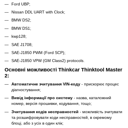
Ford UBP;
Nissan DDL UART with Clock;
BMW DS2;
BMW DS1;
kwp128;
SAE J1708;
SAE-J1850 PWM (Ford SCP);
SAE-J1850 VPW (GM Class2) protocols.
Основні можливості Thinkcar Thinktool Master
2:
Автоматичне зчитування VIN-коду
- прискорює процес
діагностування;
Вивід інформації про систему
- назва, каталожний
номер, версія прошивки, кодування, тощо;
Зчитування кодів несправностей
- можливість зчитувати
та розшифровувати коди несправностей, в окремому
блоці, або з усіх в один клік;