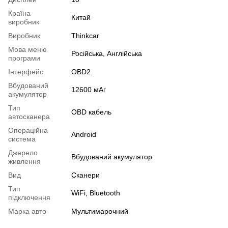
Країна
Китай
виробник
Виробник
Thinkcar
Мова меню
Російська, Англійська
програми
Інтерфейс
OBD2
Вбудований
12600 мАг
акумулятор
Тип
OBD кабель
автосканера
Операційна
Android
система
Джерело
Вбудований акумулятор
живлення
Вид
Сканери
Тип
WiFi, Bluetooth
підключення
Марка авто
Мультимарочний