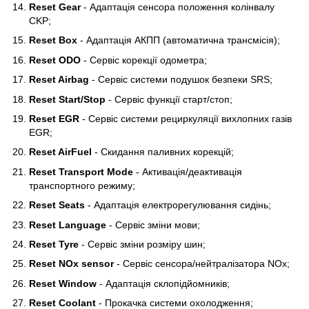
Reset Gear
- Адаптація сенсора положення колінвалу
CKP;
Reset Box
- Адаптація АКПП (автоматична трансмісія);
Reset ODO
- Сервіс корекції одометра;
Reset Airbag
- Сервіс системи подушок безпеки SRS;
Reset Start/Stop
- Сервіс функції старт/стоп;
Reset EGR
- Сервіс системи рециркуляції вихлопних газів
EGR;
Reset AirFuel
- Скидання паливних корекцій;
Reset Transport Mode
- Активація/деактивація
транспортного режиму;
Reset Seats
- Адаптація електрорегулювання сидінь;
Reset Language
- Сервіс зміни мови;
Reset Tyre
- Сервіс зміни розміру шин;
Reset NOx sensor
- Сервіс сенсора/нейтралізатора NOx;
Reset Window
- Адаптація склопідйомників;
Reset Coolant
- Прокачка системи охолодження;