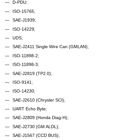
D-PDU;
ISO-15765;
SAE-J1939;
ISO-14229;
UDS;
SAE-J2411 Single Wire Can (GMLAN);
ISO-11898-2;
ISO-11898-3;
SAE-J2819 (TP2.0);
ISO-9141;
ISO-14230;
SAE-J2610 (Chrysler SCI);
UART Echo Byte;
SAE-J2809 (Honda Diag-H);
SAE-J2730 (GM ALDL);
SAE-J1567 (CCD BUS);