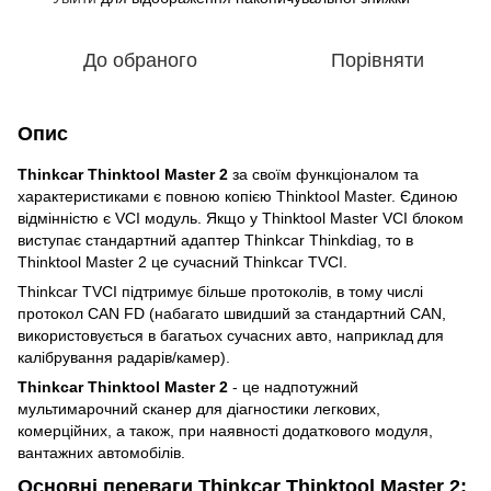
До обраного
Порівняти
Опис
Thinkcar Thinktool Master 2
за своїм функціоналом та
характеристиками є повною копією Thinktool Master. Єдиною
відмінністю є VCI модуль. Якщо у Thinktool Master VCI блоком
виступає стандартний адаптер Thinkcar Thinkdiag, то в
Thinktool Master 2 це сучасний Thinkcar TVCI.
Thinkcar TVCI підтримує більше протоколів, в тому числі
протокол CAN FD (набагато швидший за стандартний CAN,
використовується в багатьох сучасних авто, наприклад для
калібрування радарів/камер).
Thinkcar Thinktool Master 2
- це надпотужний
мультимарочний сканер для діагностики легкових,
комерційних, а також, при наявності додаткового модуля,
вантажних автомобілів.
Основні переваги Thinkcar Thinktool Master 2: