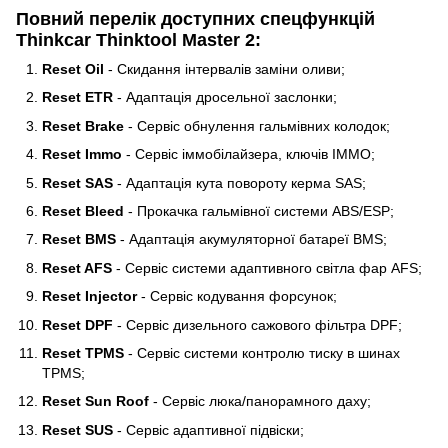
Повний перелік доступних спецфункцій
Thinkcar Thinktool Master 2:
Reset Oil
- Скидання інтервалів заміни оливи;
Reset ETR
- Адаптація дросельної заслонки;
Reset Brake
- Сервіс обнулення гальмівних колодок;
Reset Immo
- Сервіс іммобілайзера, ключів IMMO;
Reset SAS
- Адаптація кута повороту керма SAS;
Reset Bleed
- Прокачка гальмівної системи ABS/ESP;
Reset BMS
- Адаптація акумуляторної батареї BMS;
Reset AFS
- Сервіс системи адаптивного світла фар AFS;
Reset Injector
- Cервіс кодування форсунок;
Reset DPF
- Сервіс дизельного сажового фільтра DPF;
Reset TPMS
- Сервіс системи контролю тиску в шинах
TPMS;
Reset Sun Roof
- Сервіс люка/панорамного даху;
Reset SUS
- Сервіс адаптивної підвіски;