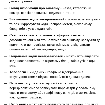
діагностування;
Вивід інформації про систему
- назва, каталожний
номер, версія прошивки, кодування, тощо;
Зчитування кодів несправностей
- можливість зчитувати
та розшифровувати коди несправностей, в окремому
блоці, або з усіх в один клік;
Створення звітів помилок
- інформативні звіти
дозволяють оцінити стан автомобіля в цілому, зрозуміти де
причини, а де наслідки, також звіт можна відправити
клієнту на e-mail, месенджери, тощо.;
Видалення кодів несправностей
- можливість видаляти
коди несправностей, в окремому блоці, або з усіх в один
клік;
Топологія шин даних
- графічне відображення
структурної схеми підключення блоків до шин даних;
Параметри у реальному часі
- можливість
передивлятись або записувати параметри у реальному
часі, в текстовому або графічному вигляді, є можливість
накладання графіків;
Cтоп-кадр
- можливість подивитись параметри, при яких