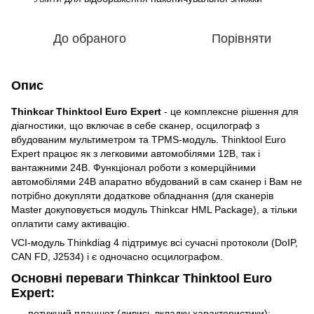
До обраного
Порівняти
Опис
Thinkcar Thinktool Euro Expert
- це комплексне рішення для
діагностики, що включає в себе сканер, осцилограф з
вбудованим мультиметром та TPMS-модуль. Thinktool Euro
Expert працює як з легковими автомобілями 12В, так і
вантажними 24В. Функціонал роботи з комерційними
автомобілями 24В апаратно вбудований в сам сканер і Вам не
потрібно докупляти додаткове обладнання (для сканерів
Master докуповується модуль Thinkcar HML Package), а тільки
оплатити саму активацію.
VCI-модуль Thinkdiag 4 підтримує всі сучасні протоколи (DoIP,
CAN FD, J2534) і є одночасно осцилографом.
Основні переваги Thinkcar Thinktool Euro
Expert:
потужний планшет (дивись вкладку характеристики);