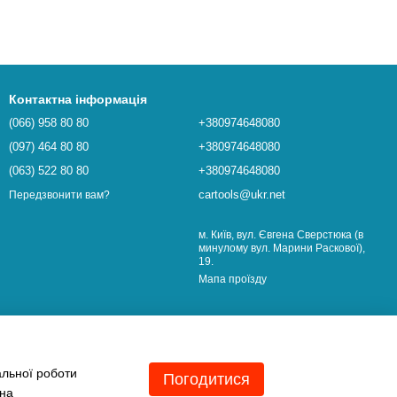
Контактна інформація
(066) 958 80 80
+380974648080
(097) 464 80 80
+380974648080
(063) 522 80 80
+380974648080
cartools@ukr.net
Передзвонити вам?
м. Київ, вул. Євгена Сверстюка (в
минулому вул. Марини Раскової),
19.
Мапа проїзду
альної роботи
Погодитися
 на