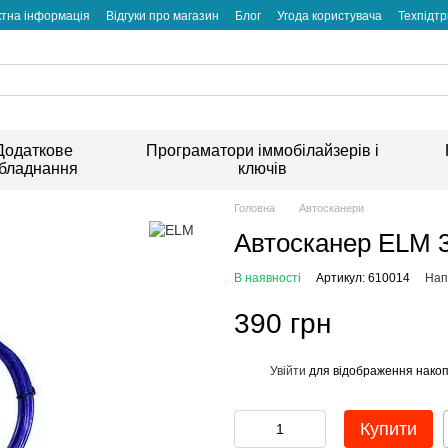
ктна інформація
Відгуки про магазин
Блог
Угода користувача
Техпідт
Додаткове
Програматори іммобілайзерів і
бладнання
ключів
Головна
Автосканери
Автосканер ELM 3
В наявності
Артикул: 610014
Нап
390 грн
Увійти
для відображення накоп
%
Купити