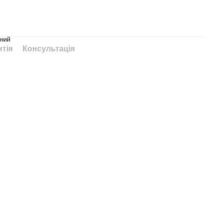
ний
нтія
Консультація