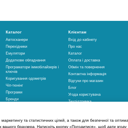
Каталог
Клієнтам
Автосканери
Вхід до кабінету
Перехідники
Про нас
Емулятори
Каталог
Додаткове обладнання
Оплата і доставка
Програматори іммобілайзерів і
Обмін та повернення
ключів
Контактна інформація
Коригування одометрів
Відгуки про магазин
Чіп-тюнінг
Блог
Програми
Угода користувача
Бренди
Техпідтримка
Ми в соцмережах
 маркетингу та статистичних цілей, а також для безпечної та оптим
х вашого браузера. Натисніть кнопку «Погодитися», щоб дати згоду