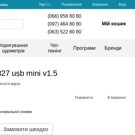
Порівняння
Укр
Рус
Бажання
Вхід
римка
(066) 958 80 80
Мій кошик
(097) 464 80 80
(063) 522 80 80
Коригування
Чіп-
Програми
Бренди
одометрів
тюнінг
27 usb mini v1.5
исати відгук
Порівняти
В бажання
ичувальної знижки
Замовити швидко