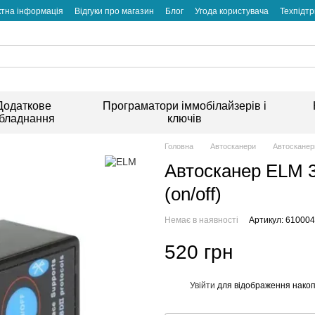
ктна інформація
Відгуки про магазин
Блог
Угода користувача
Техпідт
Додаткове
Програматори іммобілайзерів і
бладнання
ключів
Головна
Автосканери
Автосканер
Автосканер ELM 3
(on/off)
Немає в наявності
Артикул: 610004
520 грн
Увійти
для відображення накоп
%