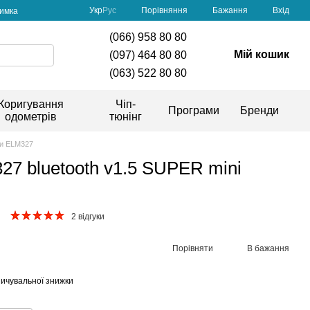
Порівняння
Укр
Рус
Бажання
Вхід
римка
(066) 958 80 80
Мій кошик
(097) 464 80 80
(063) 522 80 80
Коригування
Чіп-
Програми
Бренди
одометрів
тюнінг
и ELM327
27 bluetooth v1.5 SUPER mini
2 відгуки
Порівняти
В бажання
ичувальної знижки