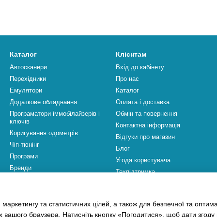
Каталог
Клієнтам
Автосканери
Вхід до кабінету
Перехідники
Про нас
Емулятори
Каталог
Додаткове обладнання
Оплата і доставка
Програматори іммобілайзерів і
Обмін та повернення
ключів
Контактна інформація
Коригування одометрів
Відгуки про магазин
Чіп-тюнінг
Блог
Програми
Угода користувача
Бренди
Техпідтримка
Ми в соцмережах
 маркетингу та статистичних цілей, а також для безпечної та оптим
х вашого браузера. Натисніть кнопку «Погодитися», щоб дати згоду