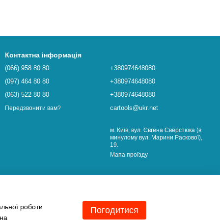
Контактна інформація
(066) 958 80 80
+380974648080
(097) 464 80 80
+380974648080
(063) 522 80 80
+380974648080
cartools@ukr.net
Передзвонити вам?
м. Київ, вул. Євгена Сверстюка (в
минулому вул. Марини Раскової),
19.
Мапа проїзду
альної роботи
Погодитися
 на