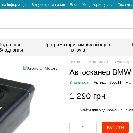
ктна інформація
Відгуки про магазин
Блог
Угода користувача
Техпідт
Додаткове
Програматори іммобілайзерів і
бладнання
ключів
Головна
Автосканери
OBD2 адап
Автосканер BMW S
В наявності
Артикул: 590011
Напи
1 290 грн
Увійти
для відображення накоп
%
Купити