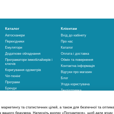
Каталог
Клієнтам
Автосканери
Вхід до кабінету
Перехідники
Про нас
Емулятори
Каталог
Додаткове обладнання
Оплата і доставка
Програматори іммобілайзерів і
Обмін та повернення
ключів
Контактна інформація
Коригування одометрів
Відгуки про магазин
Чіп-тюнінг
Блог
Програми
Угода користувача
Бренди
Техпідтримка
Ми в соцмережах
 маркетингу та статистичних цілей, а також для безпечної та оптим
х вашого браузера. Натисніть кнопку «Погодитися», щоб дати згоду