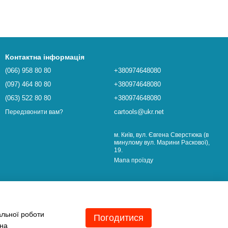
Контактна інформація
(066) 958 80 80
+380974648080
(097) 464 80 80
+380974648080
(063) 522 80 80
+380974648080
cartools@ukr.net
Передзвонити вам?
м. Київ, вул. Євгена Сверстюка (в
минулому вул. Марини Раскової),
19.
Мапа проїзду
альної роботи
Погодитися
 на