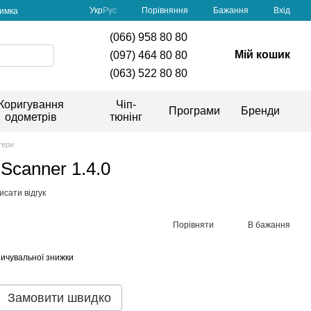
Порівняння
Укр
Рус
Бажання
Вхід
римка
(066) 958 80 80
Мій кошик
(097) 464 80 80
(063) 522 80 80
Коригування
Чіп-
Програми
Бренди
одометрів
тюнінг
тери
canner 1.4.0
сати відгук
Порівняти
В бажання
ичувальної знижки
Замовити швидко