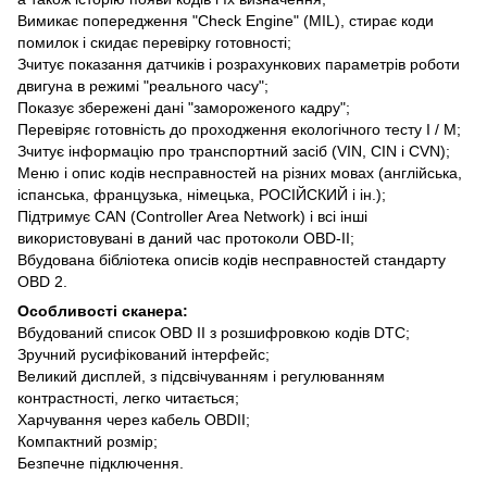
Вимикає попередження "Check Engine" (MIL), стирає коди
помилок і скидає перевірку готовності;
Зчитує показання датчиків і розрахункових параметрів роботи
двигуна в режимі "реального часу";
Показує збережені дані "замороженого кадру";
Перевіряє готовність до проходження екологічного тесту I / M;
Зчитує інформацію про транспортний засіб (VIN, CIN і CVN);
Меню і опис кодів несправностей на різних мовах (англійська,
іспанська, французька, німецька, РОСІЙСКИЙ і ін.);
Підтримує CAN (Controller Area Network) і всі інші
використовувані в даний час протоколи OBD-II;
Вбудована бібліотека описів кодів несправностей стандарту
OBD 2.
Особливості сканера:
Вбудований список OBD II з розшифровкою кодів DTC;
Зручний русифікований інтерфейс;
Великий дисплей, з підсвічуванням і регулюванням
контрастності, легко читається;
Харчування через кабель OBDII;
Компактний розмір;
Безпечне підключення.