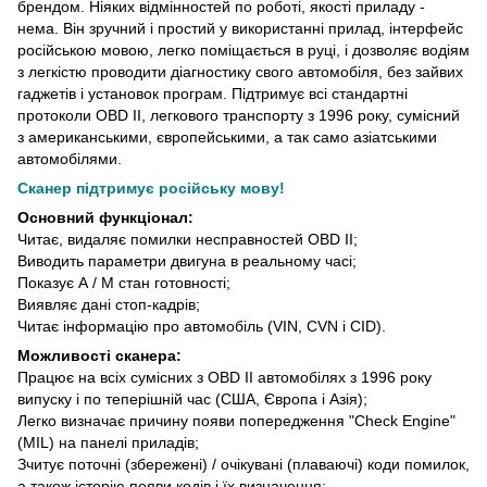
брендом. Ніяких відмінностей по роботі, якості приладу -
нема. Він зручний і простий у використанні прилад, інтерфейс
російською мовою, легко поміщається в руці, і дозволяє водіям
з легкістю проводити діагностику свого автомобіля, без зайвих
гаджетів і установок програм. Підтримує всі стандартні
протоколи OBD II, легкового транспорту з 1996 року, сумісний
з американськими, європейськими, а так само азіатськими
автомобілями.
Сканер підтримує російську мову!
Основний функціонал:
Читає, видаляє помилки несправностей OBD II;
Виводить параметри двигуна в реальному часі;
Показує А / М стан готовності;
Виявляє дані стоп-кадрів;
Читає інформацію про автомобіль (VIN, CVN і CID).
Можливості сканера:
Працює на всіх сумісних з OBD II автомобілях з 1996 року
випуску і по теперішній час (США, Європа і Азія);
Легко визначає причину появи попередження "Check Engine"
(MIL) на панелі приладів;
Зчитує поточні (збережені) / очікувані (плаваючі) коди помилок,
а також історію появи кодів і їх визначення;