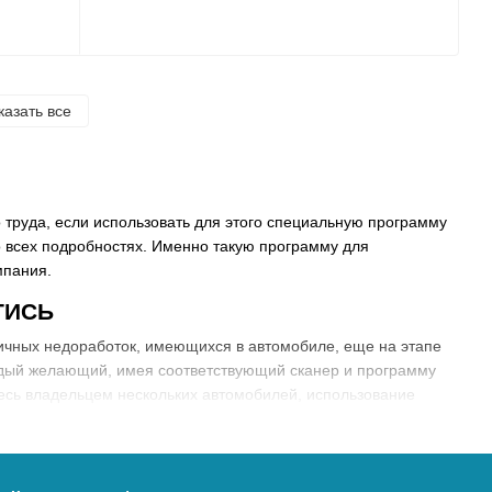
казать все
 труда, если использовать для этого специальную программу
во всех подробностях. Именно такую программу для
мпания.
ТИСЬ
ичных недоработок, имеющихся в автомобиле, еще на этапе
аждый желающий, имея соответствующий сканер и программу
тесь владельцем нескольких автомобилей, использование
ящим спасением для вашего бизнеса.
 не наносили значительного вреда окружающей среде, в
D2-диагностика для тех транспортных средств, которые