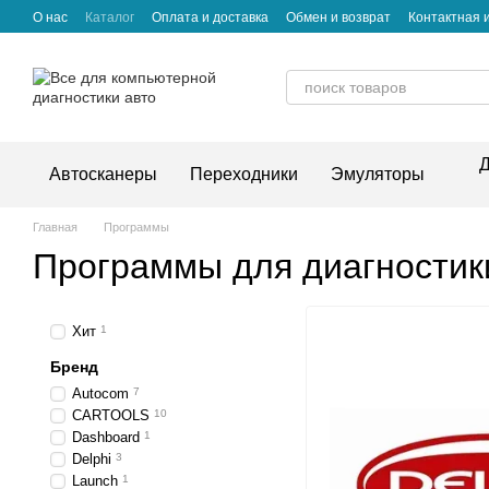
Перейти к основному контенту
О нас
Каталог
Оплата и доставка
Обмен и возврат
Контактная
Д
Автосканеры
Переходники
Эмуляторы
Главная
Программы
Программы для диагностик
Хит
1
Бренд
Autocom
7
CARTOOLS
10
Dashboard
1
Delphi
3
Launch
1