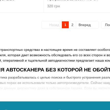
320 грн
Назад
1
2
Вперед
По
транспортных средствах в настоящее время не составляет особого
иля, которая дает возможность обследовать его со всех сторон и 
, оперативной и тщательной автодиагностики предлагает наша ко
Я АВТОСКАНЕРА БЕЗ КОТОРОЙ НЕ ОБОЙ
тика разрабатывалась с целью поиска и быстрого устранения разл
рвых порах ее использовали только автопроизводители. Сейчас к
и данную диагностику даже в собственном гараже. Если вы являе
волит сэкономить значительные суммы на штрафах и станет насто
асколько тщательно следят за тем, чтобы автомобильные выхлопы
т смысла лишний раз повторять, какое большое значение имеет OB