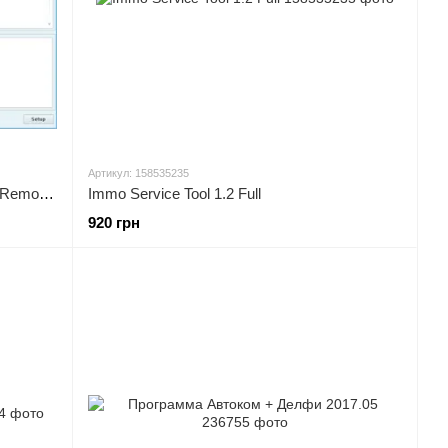
Артикул: 158535235
Professional DPF \ FAP - EGR - FLAP Remover 2016
Immo Service Tool 1.2 Full
920 грн