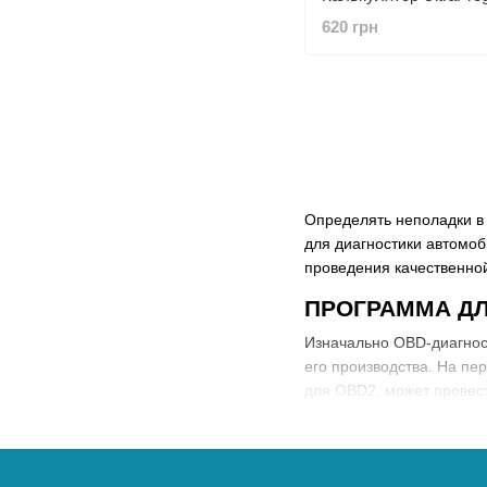
620 грн
Определять неполадки в 
для диагностики автомоб
проведения качественной
ПРОГРАММА ДЛ
Изначально OBD-диагнос
его производства. На пе
для OBD2, может провест
подобной программы поз
Всем хорошо известно, н
европейских странах. Не