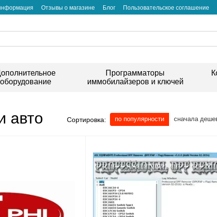
 информация
Отзывы о магазине
Блог
Пользовательское соглашение
ополнительное
Программаторы
К
оборудование
иммобилайзеров и ключей
и авто
по популярности
сначала деше
Сортировка: