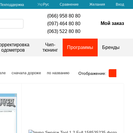
Сравнение
Укр
Рус
Желания
Вход
Техподдержка
(066) 958 80 80
Мой заказ
(097) 464 80 80
(063) 522 80 80
орректировка
Чип-
Программы
Бренды
одометров
тюнинг
вле
сначала дороже
по названию
Отображение: