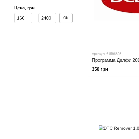
Цена, грн
От Цена, грн
До Цена, грн
OK
Артикул: 61596803
Программа Делфи 201
350 грн