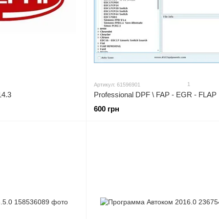
1
Артикул: 61596901
4.3
600 грн