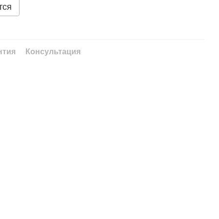
тся
нтия
Консультация