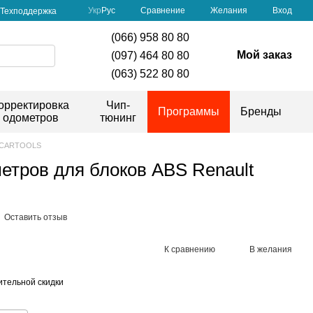
Сравнение
Укр
Рус
Желания
Вход
Техподдержка
(066) 958 80 80
Мой заказ
(097) 464 80 80
(063) 522 80 80
орректировка
Чип-
Программы
Бренды
одометров
тюнинг
 CARTOOLS
етров для блоков ABS Renault
Оставить отзыв
К сравнению
В желания
тельной скидки