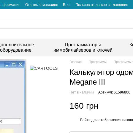
 информация
Отзывы о магазине
Блог
Пользовательское соглашение
ополнительное
Программаторы
К
оборудование
иммобилайзеров и ключей
Главная
Программы
Программы
Калькулятор одом
Megane III
Нет в наличии
Артикул: 61596806
160 грн
Войти
для отображения накопи
%