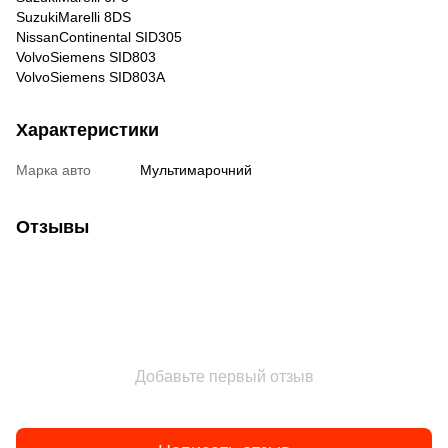
SuzukiMarelli 8DS
NissanContinental SID305
VolvoSiemens SID803
VolvoSiemens SID803A
Характеристики
Марка авто
Мультимарочний
Отзывы
Добавьте первый отзыв