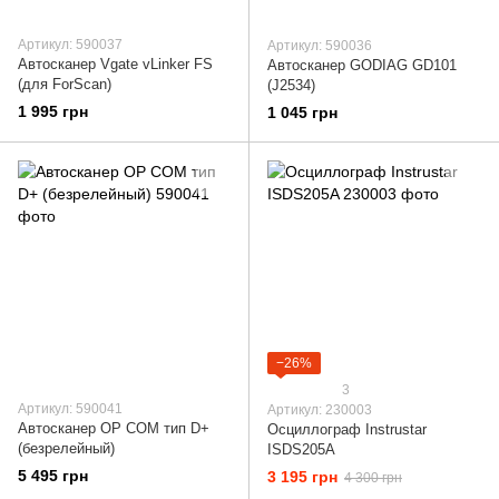
Артикул: 590037
Артикул: 590036
Автосканер Vgate vLinker FS
Автосканер GODIAG GD101
(для ForScan)
(J2534)
1 995 грн
1 045 грн
−26%
3
Артикул: 590041
Артикул: 230003
Автосканер OP COM тип D+
Осциллограф Instrustar
(безрелейный)
ISDS205A
5 495 грн
3 195 грн
4 300 грн