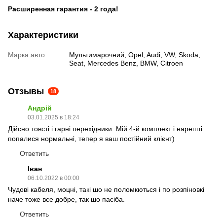
Расширенная гарантия - 2 года!
Характеристики
Марка авто
Мультимарочний, Opel, Audi, VW, Skoda,
Seat, Mercedes Benz, BMW, Citroen
Отзывы
18
Андрій
03.01.2025 в 18:24
Дійсно товсті і гарні перехідники. Мій 4-й комплект і нарешті
попалися нормальні, тепер я ваш постійний клієнт)
Ответить
Іван
06.10.2022 в 00:00
Чудові кабеля, моцні, такі шо не поломкються і по розпіновкі
наче тоже все добре, так шо пасіба.
Ответить