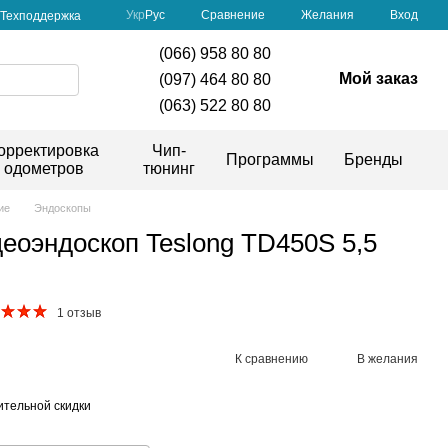
Сравнение
Укр
Рус
Желания
Вход
Техподдержка
(066) 958 80 80
Мой заказ
(097) 464 80 80
(063) 522 80 80
орректировка
Чип-
Программы
Бренды
одометров
тюнинг
ие
Эндоскопы
еоэндоскоп Teslong TD450S 5,5
1 отзыв
К сравнению
В желания
тельной скидки