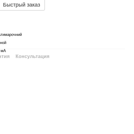
Быстрый заказ
тимарочний
ной
 мА
нтия
Консультация