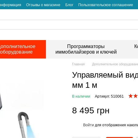
 информация
Отзывы о магазине
Блог
Пользовательское соглашение
ополнительное
Программаторы
К
оборудование
иммобилайзеров и ключей
Главная
Дополнительное оборудован
Управляемый вид
мм 1 м
В наличии
Артикул: 510061
8 495 грн
Войти
для отображения накопи
%