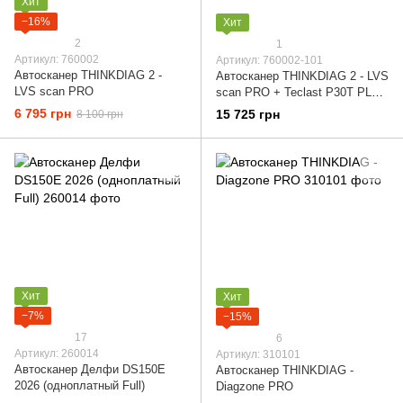
Хит
−16%
Хит
2
1
Артикул: 760002
Артикул: 760002-101
Автосканер THINKDIAG 2 -
Автосканер THINKDIAG 2 - LVS
LVS scan PRO
scan PRO + Teclast P30T PLUS
+ OBD2 удлиннитель
6 795 грн
15 725 грн
8 100 грн
Хит
Хит
−7%
−15%
17
6
Артикул: 260014
Артикул: 310101
Автосканер Делфи DS150E
Автосканер THINKDIAG -
2026 (одноплатный Full)
Diagzone PRO