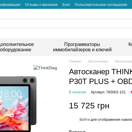
 информация
Отзывы о магазине
Блог
Пользовательское соглашение
ополнительное
Программаторы
К
оборудование
иммобилайзеров и ключей
Главная
Автосканеры
Автосканер
Автосканер THINK
P30T PLUS + OBD
В наличии
Артикул: 760002-101
15 725 грн
Войти
для отображения накопи
%
Вариант