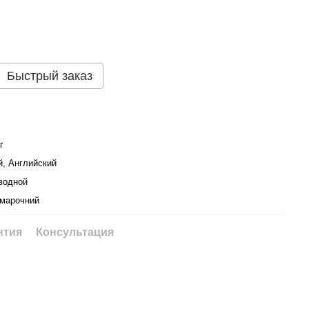
Быстрый заказ
r
й, Английский
водной
марочний
нтия
Консультация