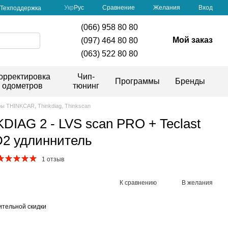
Сравнение
Укр
Рус
Желания
Вход
Техподдержка
(066) 958 80 80
Мой заказ
(097) 464 80 80
(063) 522 80 80
орректировка
Чип-
Программы
Бренды
одометров
тюнинг
ы THINKCAR, Thinkdiag, Thinkscan
DIAG 2 - LVS scan PRO + Teclast
2 удлиннитель
1 отзыв
К сравнению
В желания
тельной скидки