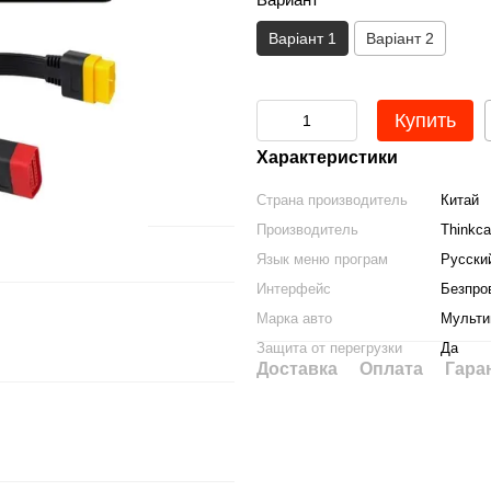
Варіант 1
Варіант 2
Купить
Характеристики
Страна производитель
Китай
Производитель
Thinkca
Язык меню програм
Русски
Интерфейс
Безпро
Марка авто
Мульти
Защита от перегрузки
Да
Доставка
Оплата
Гара