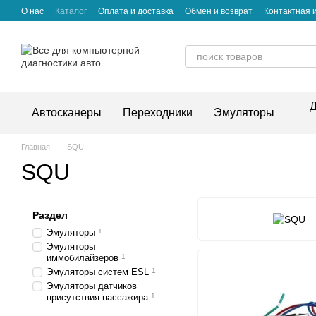
Перейти к основному контенту
О нас
Каталог
Оплата и доставка
Обмен и возврат
Контактная
Д
Автосканеры
Переходники
Эмуляторы
Главная
SQU
SQU
Раздел
Эмуляторы
1
Эмуляторы
иммобилайзеров
1
Эмуляторы систем ESL
1
Эмуляторы датчиков
присутствия пассажира
1