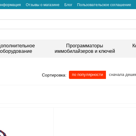
 информация
Отзывы о магазине
Блог
Пользовательское соглашение
ополнительное
Программаторы
К
оборудование
иммобилайзеров и ключей
по популярности
сначала деше
Сортировка: