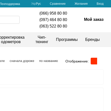
Сравнение
Укр
Рус
Желания
Вход
Техподдержка
(066) 958 80 80
Мой заказ
(097) 464 80 80
(063) 522 80 80
орректировка
Чип-
Программы
Бренды
одометров
тюнинг
вле
сначала дороже
по названию
Отображение: