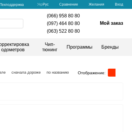
Сравнение
Укр
Рус
Желания
Вход
Техподдержка
(066) 958 80 80
Мой заказ
(097) 464 80 80
(063) 522 80 80
орректировка
Чип-
Программы
Бренды
одометров
тюнинг
вле
сначала дороже
по названию
Отображение: