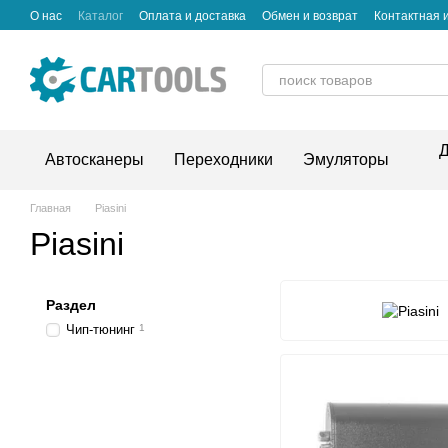
Перейти к основному контенту
О нас
Каталог
Оплата и доставка
Обмен и возврат
Контактная
Д
Автосканеры
Переходники
Эмуляторы
Главная
Piasini
Piasini
Раздел
Чип-тюнинг
1