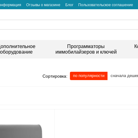
 информация
Отзывы о магазине
Блог
Пользовательское соглашение
ополнительное
Программаторы
К
оборудование
иммобилайзеров и ключей
по популярности
сначала деше
Сортировка: