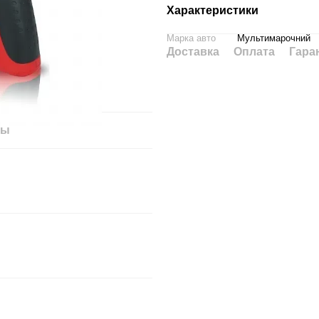
Характеристики
Марка авто
Мультимарочний
Доставка
Оплата
Гара
лы