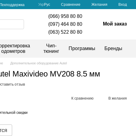
Сравнение
Укр
Рус
Желания
Вход
Техподдержка
(066) 958 80 80
Мой заказ
(097) 464 80 80
(063) 522 80 80
орректировка
Чип-
Программы
Бренды
одометров
тюнинг
ие
Дополнительное оборудование Autel
tel Maxivideo MV208 8.5 мм
ставить отзыв
К сравнению
В желания
тельной скидки
тся