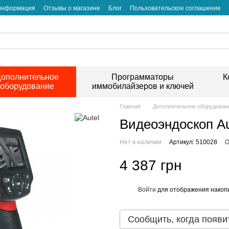
 информация
Отзывы о магазине
Блог
Пользовательское соглашение
ополнительное
Программаторы
К
оборудование
иммобилайзеров и ключей
Главная
Дополнительное оборудован
Видеоэндоскоп Au
Нет в наличии
Артикул: 510028
О
4 387 грн
Войти
для отображения накопи
%
Сообщить, когда появи