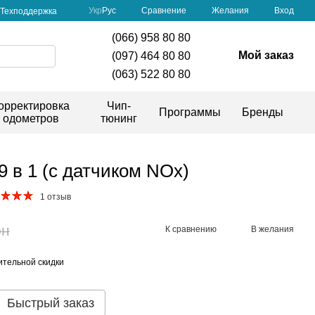
Сравнение
Укр
Рус
Желания
Вход
Техподдержка
(066) 958 80 80
Мой заказ
(097) 464 80 80
(063) 522 80 80
орректировка
Чип-
Программы
Бренды
одометров
тюнинг
9 в 1 (с датчиком NOx)
1 отзыв
рн
К сравнению
В желания
тельной скидки
Быстрый заказ