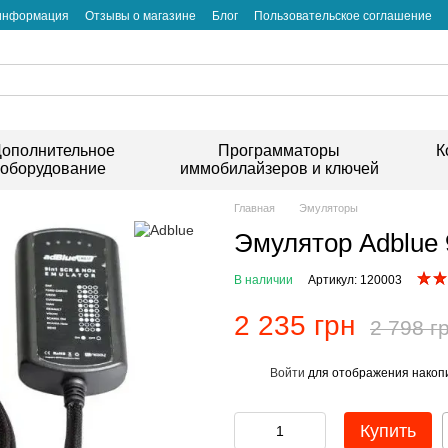
 информация
Отзывы о магазине
Блог
Пользовательское соглашение
ополнительное
Программаторы
К
оборудование
иммобилайзеров и ключей
Главная
Эмуляторы
Эмулятор Adblue 
В наличии
Артикул: 120003
2 235 грн
2 798 г
Войти
для отображения накопи
%
Купить