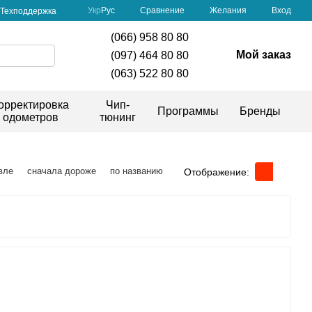
Сравнение
Укр
Рус
Желания
Вход
Техподдержка
(066) 958 80 80
Мой заказ
(097) 464 80 80
(063) 522 80 80
орректировка
Чип-
Программы
Бренды
одометров
тюнинг
вле
сначала дороже
по названию
Отображение: