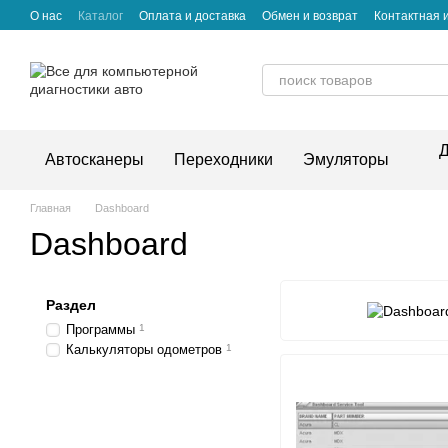
Перейти к основному контенту
О нас
Каталог
Оплата и доставка
Обмен и возврат
Контактная
Д
Автосканеры
Переходники
Эмуляторы
Главная
Dashboard
Dashboard
Раздел
Программы
1
Калькуляторы одометров
1