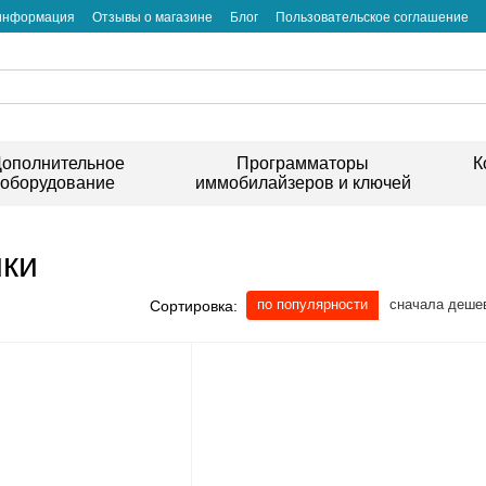
 информация
Отзывы о магазине
Блог
Пользовательское соглашение
ополнительное
Программаторы
К
оборудование
иммобилайзеров и ключей
ики
по популярности
сначала деше
Сортировка: