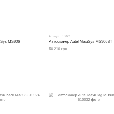
Артикул: 510022
xiSys MS906
Автосканер Autel MaxiSys MS906BT
56 210 грн