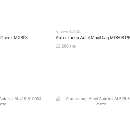
Артикул: 510032
xiCheck MX808
Автосканер Autel MaxiDiag MD808 
12 260 грн