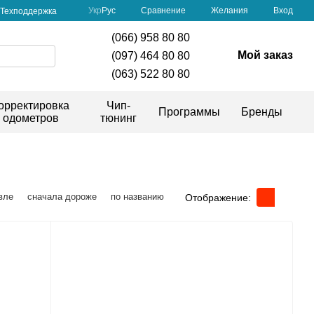
Сравнение
Укр
Рус
Желания
Вход
Техподдержка
(066) 958 80 80
Мой заказ
(097) 464 80 80
(063) 522 80 80
орректировка
Чип-
Программы
Бренды
одометров
тюнинг
вле
сначала дороже
по названию
Отображение: