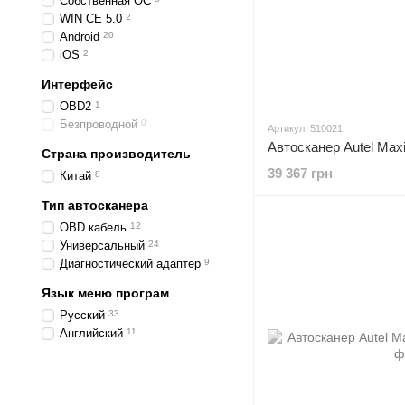
Собственная ОС
WIN CE 5.0
2
Android
20
iOS
2
Интерфейс
OBD2
1
Безпроводной
0
Артикул: 510021
Автосканер Autel Ma
Страна производитель
39 367 грн
Китай
8
Тип автосканера
OBD кабель
12
Универсальный
24
Диагностический адаптер
9
Язык меню програм
Русский
33
Английский
11