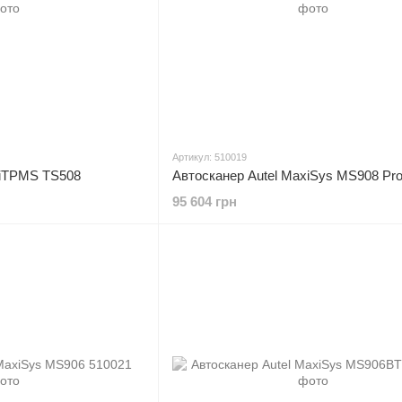
Артикул: 510019
xiTPMS TS508
Автосканер Autel MaxiSys MS908 Pr
95 604 грн