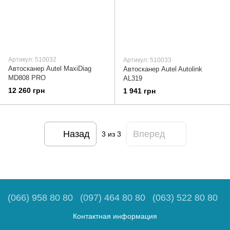
Артикул: 510032
Артикул: 510033
Автосканер Autel MaxiDiag
Автосканер Autel Autolink
MD808 PRO
AL319
12 260 грн
1 941 грн
Назад
Вперед
3
из 3
(066) 958 80 80
(097) 464 80 80
(063) 522 80 80
Контактная информация