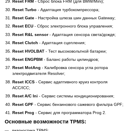
Reset FRM
- Сброс блока FRM (для BMW/Mini);
Reset Turbo
- Адаптация турбокомпрессора;
Reset Gate
- Настройка шлюза шин данных Gateway;
Reset ECU
- Сброс электронного блока управления;
Reset R&L sensor
- Адаптация сенсора света/дождя;
Reset Clutch
- Адаптация сцепления;
Reset HVOLBAT
- Тест высоковольтной батареи;
Reset ENGPBM
- Баланс работы цилиндров;
Reset MotAng
- Калибровка сенсора угла ротора
электродвигателя Resolver;
Reset ICCS
- Сервис адаптивного круиз контроля
ACC/ICC;
Reset A/C Ini
- Сервис системы кондиционирования;
Reset GPF
- Сервис бензинового сажевого фильтра GPF;
Reset Prog
- Сервис для программатора Prog 2.
Основные возможности TPMS:
диагностика TPMS;