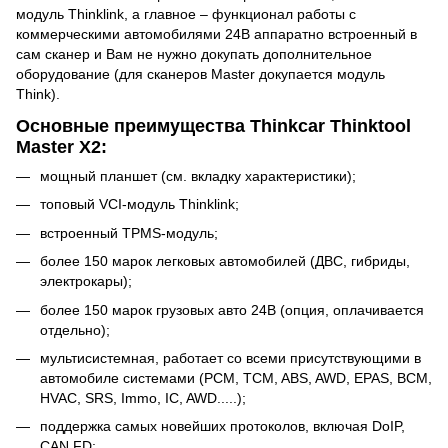
модуль Thinklink, а главное – функционал работы с
коммерческими автомобилями 24В аппаратно встроенный в
сам сканер и Вам не нужно докупать дополнительное
оборудование (для сканеров Master докупается модуль
Think).
Основные преимущества Thinkcar Thinktool
Master X2:
мощный планшет (см. вкладку характеристики);
топовый VCI-модуль Thinklink;
встроенный TPMS-модуль;
более 150 марок легковых автомобилей (ДВС, гибриды,
электрокары);
более 150 марок грузовых авто 24В (опция, оплачивается
отдельно);
мультисистемная, работает со всеми присутствующими в
автомобиле системами (PCM, TCM, ABS, AWD, EPAS, BCM,
HVAC, SRS, Immo, IC, AWD.....);
поддержка самых новейших протоколов, включая DoIP,
CAN FD;