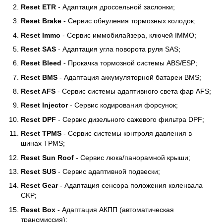
Reset ETR
- Адаптация дроссельной заслонки;
Reset Brake
- Сервис обнуления тормозных колодок;
Reset Immo
- Сервис иммобилайзера, ключей IMMO;
Reset SAS
- Адаптация угла поворота руля SAS;
Reset Bleed
- Прокачка тормозной системы ABS/ESP;
Reset BMS
- Адаптация аккумуляторной батареи BMS;
Reset AFS
- Сервис системы адаптивного света фар AFS;
Reset Injector
- Сервис кодирования форсунок;
Reset DPF
- Сервис дизельного сажевого фильтра DPF;
Reset TPMS
- Сервис системы контроля давления в
шинах TPMS;
Reset Sun Roof
- Сервис люка/панорамной крыши;
Reset SUS
- Сервис адаптивной подвески;
Reset Gear
- Адаптация сенсора положения коленвала
CKP;
Reset Box
- Адаптация АКПП (автоматическая
трансмиссия);