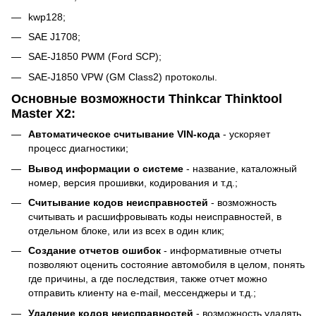
kwp128;
SAE J1708;
SAE-J1850 PWM (Ford SCP);
SAE-J1850 VPW (GM Class2) протоколы.
Основные возможности Thinkcar Thinktool
Master X2:
Автоматическое считывание VIN-кода
- ускоряет
процесс диагностики;
Вывод информации о системе
- название, каталожный
номер, версия прошивки, кодирования и т.д.;
Считывание кодов неисправностей
- возможность
считывать и расшифровывать коды неисправностей, в
отдельном блоке, или из всех в один клик;
Создание отчетов ошибок
- информативные отчеты
позволяют оценить состояние автомобиля в целом, понять
где причины, а где последствия, также отчет можно
отправить клиенту на e-mail, мессенджеры и т.д.;
Удаление кодов неисправностей
- возможность удалять