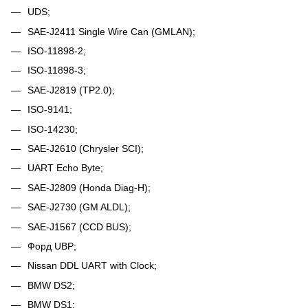
UDS;
SAE-J2411 Single Wire Can (GMLAN);
ISO-11898-2;
ISO-11898-3;
SAE-J2819 (TP2.0);
ISO-9141;
ISO-14230;
SAE-J2610 (Chrysler SCI);
UART Echo Byte;
SAE-J2809 (Honda Diag-H);
SAE-J2730 (GM ALDL);
SAE-J1567 (CCD BUS);
Форд UBP;
Nissan DDL UART with Clock;
BMW DS2;
BMW DS1;