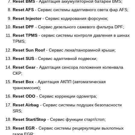
Reset BMS
- Адаптация аккумуляторной батареи BMS;
Reset AFS
- Сервис системы адаптивного света фар AFS;
Reset Injector
- Сервис кодирования форсунок;
Reset DPF
- Сервис дизельного сажевого фильтра DPF;
Reset TPMS
- сервис системы контроля давления в шинах
TPMS;
Reset Sun Roof
- Сервис люка/панорамной крыши;
Reset SUS
- Сервис адаптивной подвески;
Reset Gear
- Адаптация сенсора положения коленвала
CKP;
Reset Box
- Адаптация АКПП (автоматическая
трансмиссия);
Reset ODO
- Сервис коррекции одометра;
Reset Airbag
- Сервис системы подушек безопасности
SRS;
Reset Start/Stop
- Сервис функции старт/стоп;
Reset EGR
- Сервис системы рециркуляции выхлопных
газов EGR;