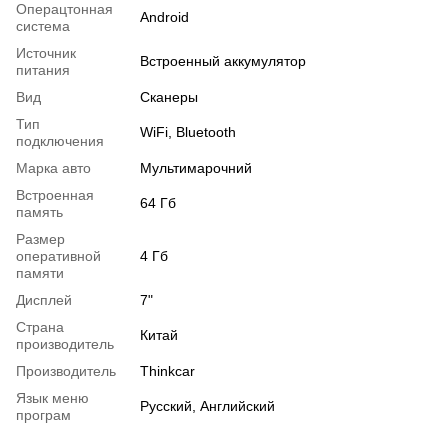
Операцтонная
Android
система
Источник
Встроенный аккумулятор
питания
Вид
Сканеры
Тип
WiFi, Bluetooth
подключения
Марка авто
Мультимарочний
Встроенная
64 Гб
память
Размер
оперативной
4 Гб
памяти
Дисплей
7"
Страна
Китай
производитель
Производитель
Thinkcar
Язык меню
Русский, Английский
програм