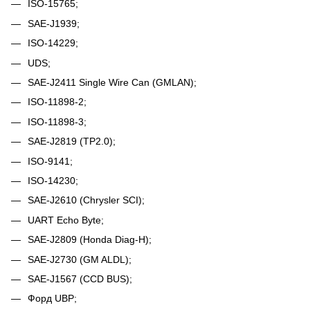
ISO-15765;
SAE-J1939;
ISO-14229;
UDS;
SAE-J2411 Single Wire Can (GMLAN);
ISO-11898-2;
ISO-11898-3;
SAE-J2819 (TP2.0);
ISO-9141;
ISO-14230;
SAE-J2610 (Chrysler SCI);
UART Echo Byte;
SAE-J2809 (Honda Diag-H);
SAE-J2730 (GM ALDL);
SAE-J1567 (CCD BUS);
Форд UBP;