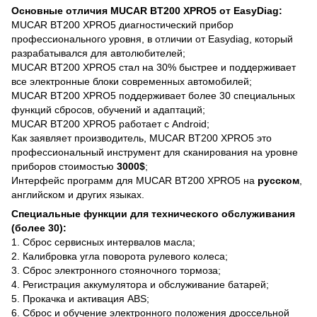
Основные отличия MUCAR BT200 XPRO5 от EasyDiag:
MUCAR BT200 XPRO5 диагностический прибор
профессионального уровня, в отличии от Easydiag, который
разрабатывался для автолюбителей;
MUCAR BT200 XPRO5 стал на 30% быстрее и поддерживает
все электронные блоки современных автомобилей;
MUCAR BT200 XPRO5 поддерживает более 30 специальных
функций сбросов, обучений и адаптаций;
MUCAR BT200 XPRO5 работает с Android;
Как заявляет производитель, MUCAR BT200 XPRO5 это
профессиональный инструмент для сканирования на уровне
приборов стоимостью
3000$
;
Интерфейс программ для MUCAR BT200 XPRO5 на
русском
,
английском и других языках.
Специальные функции для технического обслуживания
(более 30):
1. Сброс сервисных интервалов масла;
2. Калибровка угла поворота рулевого колеса;
3. Сброс электронного стояночного тормоза;
4. Регистрация аккумулятора и обслуживание батарей;
5. Прокачка и активация ABS;
6. Сброс и обучение электронного положения дроссельной