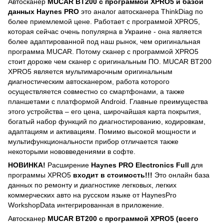
Автосканер
MUCAR BT200
с программой XPRO5
и базой
данных Haynes PRO
это аналог автосканера ThinkDiag по
более приемлемой цене. Работает с программой XPRO5,
которая сейчас очень популярна в Украине - она является
более адаптированной под наш рынок, чем оригинальная
программа MUCAR. Потому сканер с программой XPRO5
стоит дороже чем сканер с оригинальным ПО. MUCAR BT200
XPRO5 является мультимарочным оригинальным
диагностическим автосканером, работа которого
осуществляется совместно со смартфонами, а также
планшетами с платформой Android. Главные преимущества
этого устройства – его цена, широчайшая карта покрытия,
богатый набор функций по диагностированию, кодировкам,
адаптациям и активациям. Помимо высокой мощности и
мультифункциональности прибор отличается также
некоторыми нововведениями в софте.
НОВИНКА!
Расширение
Haynes PRO Electronics Full
для
программы XPRO5
входит в стоимость!!!
Это онлайн база
данных по ремонту и диагностике легковых, легких
коммерческих авто на русском языке от HaynesPro
WorkshopData интегрированная в приложение.
Автосканер
MUCAR BT200 с программой XPRO5 (всего