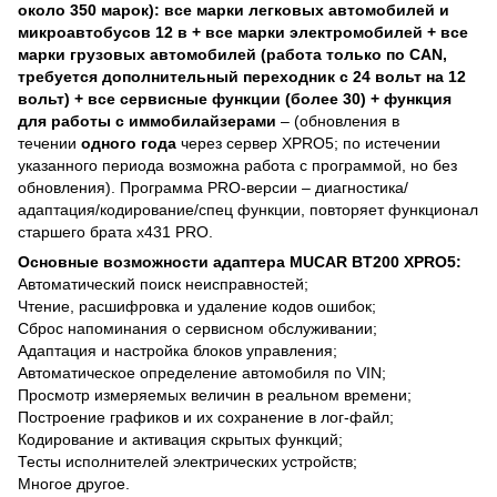
около 350 марок): все марки легковых автомобилей и
микроавтобусов 12 в + все марки электромобилей + все
марки грузовых автомобилей (работа только по CAN,
требуется дополнительный переходник с 24 вольт на 12
вольт) + все сервисные функции (более 30)
+ функция
для работы с иммобилайзерами
– (обновления в
течении
одного года
через сервер XPRO5; по истечении
указанного периода возможна работа с программой, но без
обновления). Программа PRO-версии – диагностика/
адаптация/кодирование/спец функции, повторяет функционал
старшего брата x431 PRO.
Основные возможности адаптера MUCAR BT200 XPRO5
:
Автоматический поиск неисправностей;
Чтение, расшифровка и удаление кодов ошибок;
Сброс напоминания о сервисном обслуживании;
Адаптация и настройка блоков управления;
Автоматическое определение автомобиля по VIN;
Просмотр измеряемых величин в реальном времени;
Построение графиков и их сохранение в лог-файл;
Кодирование и активация скрытых функций;
Тесты исполнителей электрических устройств;
Многое другое.