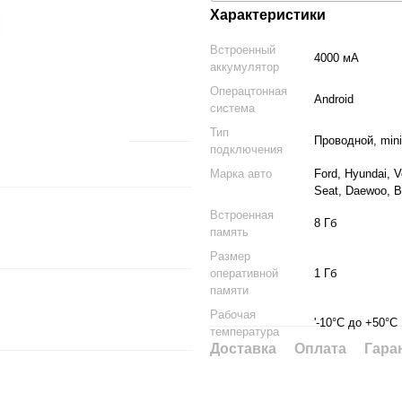
Характеристики
Встроенный
4000 мА
аккумулятор
Операцтонная
Android
система
Тип
Проводной, mini
подключения
Марка авто
Ford, Hyundai, 
Seat, Daewoo, В
Встроенная
8 Гб
память
Размер
оперативной
1 Гб
памяти
Рабочая
'-10°С до +50°С
температура
Доставка
Оплата
Гара