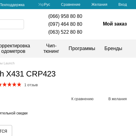
Сравнение
Укр
Рус
Желания
Вход
Техподдержка
(066) 958 80 80
Мой заказ
(097) 464 80 80
(063) 522 80 80
орректировка
Чип-
Программы
Бренды
одометров
тюнинг
ры Launch
ch X431 CRP423
1 отзыв
К сравнению
В желания
тельной скидки
тся