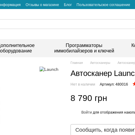
 информация
Отзывы о магазине
Блог
Пользовательское соглашение
ополнительное
Программаторы
К
оборудование
иммобилайзеров и ключей
Главная
Автосканеры
Автоскане
Автосканер Laun
Нет в наличии
Артикул: 480016
8 790 грн
Войти
для отображения накопи
%
Сообщить, когда появи