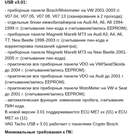
USB v3.01:
- приборные панели Bosch/Motometer на VW 2001-2003 гг.
V07.04, V07.05, V07.08, V07.13 (сканирование в 2 прохода);
- отдельные блоки иммобилайзеров на Audi A4, A6, A8 1994-
1999 гг. (считывание пин-кода и считывание/запись EEPROM);
- приборные панели Magnetti Marelli M73 на Audi A3, A4, A6,
TT, New Beetle 1998-2003 гг. (считывание пин-кода и
корректировка показаний одометра);
- приборные панели Magnetti Marelli M73 на New Beetle 2001-
2005 гг. (считывание пин-кода);
- практически все приборные панели VDO на VW/Seat/Skoda
до 2004 г. (считывание/запись EEPROM);
- практически все приборные панели VDO на Audi до 2001 г.
(считывание/запись EEPROM);
- практически все приборные панели MotoMeter на VW и Seat
до 2001 г. (считывание/запись EEPROM);
- автоматическая функция: изменение пробега, считывание
ПИН кода.
В новой версии 3.01 поддерживаются ECU ME7.xx (01) и ECU
ME7.xx (11)
VAG Tacho USB v 3.01 работает с панелями Crypto Bosch.
Минимальные требования к ПК: