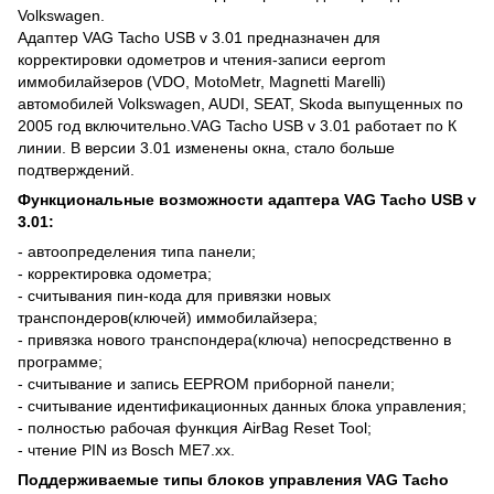
Volkswagen.
Адаптер VAG Tacho USB v 3.01 предназначен для
корректировки одометров и чтения-записи eeprom
иммобилайзеров (VDO, MotoMetr, Magnetti Marelli)
автомобилей Volkswagen, AUDI, SEAT, Skoda выпущенных по
2005 год включительно.VAG Tacho USB v 3.01 работает по К
линии. В версии 3.01 изменены окна, стало больше
подтверждений.
Функциональные возможности адаптера VAG Tacho USB v
3.01:
- автоопределения типа панели;
- корректировка одометра;
- считывания пин-кода для привязки новых
транспондеров(ключей) иммобилайзера;
- привязка нового транспондера(ключа) непосредственно в
программе;
- считывание и запись EEPROM приборной панели;
- считывание идентификационных данных блока управления;
- полностью рабочая функция AirBag Reset Tool;
- чтение PIN из Bosch ME7.xx.
Поддерживаемые типы блоков управления VAG Tacho