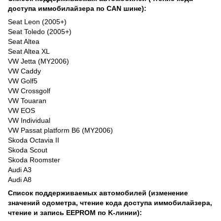
доступа иммобилайзера по CAN шине):
Seat Leon (2005+)
Seat Toledo (2005+)
Seat Altea
Seat Altea XL
VW Jetta (MY2006)
VW Caddy
VW Golf5
VW Crossgolf
VW Touaran
VW EOS
VW Individual
VW Passat platform B6 (MY2006)
Skoda Octavia II
Skoda Scout
Skoda Roomster
Audi A3
Audi A8
Список поддерживаемых автомобилей (изменение
значений одометра, чтение кода доступа иммобилайзера,
чтение и запись EEPROM по K-линии):