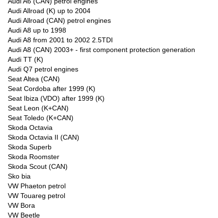
Audi A6 (CAN) petrol engines
Audi Allroad (K) up to 2004
Audi Allroad (CAN) petrol engines
Audi A8 up to 1998
Audi A8 from 2001 to 2002 2.5TDI
Audi A8 (CAN) 2003+ - first component protection generation
Audi TT (K)
Audi Q7 petrol engines
Seat Altea (CAN)
Seat Cordoba after 1999 (K)
Seat Ibiza (VDO) after 1999 (K)
Seat Leon (K+CAN)
Seat Toledo (K+CAN)
Skoda Octavia
Skoda Octavia II (CAN)
Skoda Superb
Skoda Roomster
Skoda Scout (CAN)
Sko bia
VW Phaeton petrol
VW Touareg petrol
VW Bora
VW Beetle