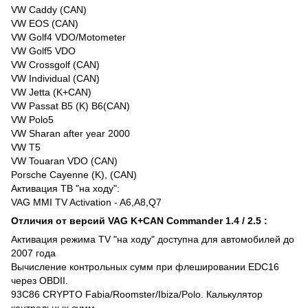
VW Caddy (CAN)
VW EOS (CAN)
VW Golf4 VDO/Motometer
VW Golf5 VDO
VW Crossgolf (CAN)
VW Individual (CAN)
VW Jetta (K+CAN)
VW Passat B5 (K) B6(CAN)
VW Polo5
VW Sharan after year 2000
VW T5
VW Touaran VDO (CAN)
Porsche Cayenne (K), (CAN)
Активация ТВ "на ходу":
VAG MMI TV Activation - A6,A8,Q7
Отличия от версий VAG K+CAN Commander 1.4 / 2.5 :
Активация режима TV "на ходу" доступна для автомобилей до
2007 года
Вычисление контрольных сумм при флешировании EDC16
через OBDII.
93C86 CRYPTO Fabia/Roomster/Ibiza/Polo. Калькулятор
контрольных сумм.