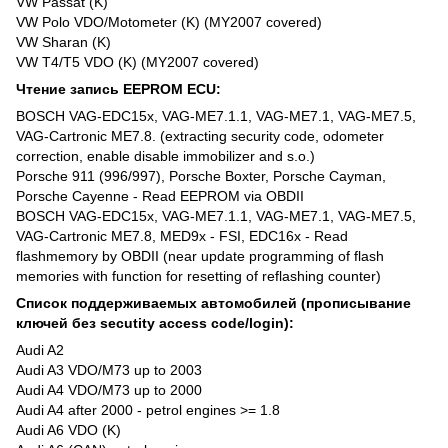
VW Passat (K)
VW Polo VDO/Motometer (K) (MY2007 covered)
VW Sharan (K)
VW T4/T5 VDO (K) (MY2007 covered)
Чтение запись EEPROM ECU:
BOSCH VAG-EDC15x, VAG-ME7.1.1, VAG-ME7.1, VAG-ME7.5,
VAG-Cartronic ME7.8. (extracting security code, odometer
correction, enable disable immobilizer and s.o.)
Porsche 911 (996/997), Porsche Boxter, Porsche Cayman,
Porsche Cayenne - Read EEPROM via OBDII
BOSCH VAG-EDC15x, VAG-ME7.1.1, VAG-ME7.1, VAG-ME7.5,
VAG-Cartronic ME7.8, MED9x - FSI, EDC16x - Read
flashmemory by OBDII (near update programming of flash
memories with function for resetting of reflashing counter)
Список поддерживаемых автомобилей (прописывание
ключей без secutity access code/login):
Audi A2
Audi A3 VDO/M73 up to 2003
Audi A4 VDO/M73 up to 2000
Audi A4 after 2000 - petrol engines >= 1.8
Audi A6 VDO (K)