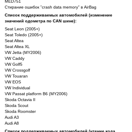
MED751
Стирание ошибок ”crash data memory” в AirBag
Список поддерживаемых автомобилей (изменение
значений одометра по CAN шине):
Seat Leon (2005+)
Seat Toledo (2005+)
Seat Altea
Seat Altea XL
VW Jetta (MY2006)
VW Caddy
VW Golf5
VW Crossgolf
VW Touaran
VW EOS
VW Individual
VW Passat platform B6 (MY2006)
Skoda Octavia II
Skoda Scout
Skoda Roomster
Audi A3
Audi A8
Список поддерживаемых автомобилей (чтение кода