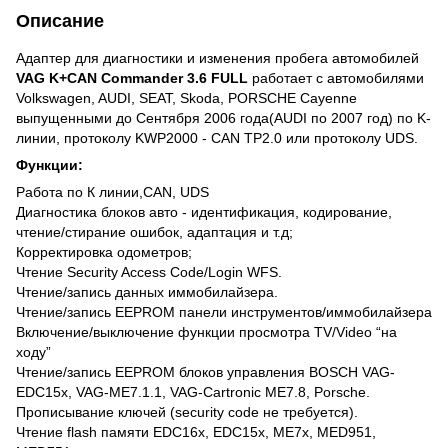
Описание
Адаптер для диагностики и изменения пробега автомобилей
VAG K+CAN Commander 3.6 FULL
работает с автомобилями
Volkswagen, AUDI, SEAT, Skoda, PORSCHE Cayenne
выпущенными до Сентября 2006 года(AUDI по 2007 год) по K-
линии, протоколу KWP2000 - CAN TP2.0 или протоколу UDS.
Функции:
Работа по К линии,CAN, UDS
Диагностика блоков авто - идентификация, кодирование,
чтение/стирание ошибок, адаптация и т.д;
Корректировка одометров;
Чтение Security Access Code/Login WFS.
Чтение/запись данных иммобилайзера.
Чтение/запись EEPROM панели инструментов/иммобилайзера
Включение/выключение функции просмотра TV/Video “на
ходу”
Чтение/запись EEPROM блоков управления BOSCH VAG-
EDC15x, VAG-ME7.1.1, VAG-Cartronic ME7.8, Porsche.
Прописывание ключей (security code не требуется).
Чтение flash памяти EDC16x, EDC15x, ME7x, MED951,